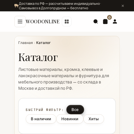
Доставка по РФ — рассчитываем индивидуально ·
Самовывоз в Долгопрудном — бесплатно
0
WOODONLINE
Главная
›
Каталог
Каталог
Листовые материалы, кромка, клеевые и
лакокрасочные материалы и фурнитура для
мебельного производства — со склада в
Москве и доставкой по РФ.
Все
БЫСТРЫЙ ФИЛЬТР:
В наличии
Новинки
Хиты