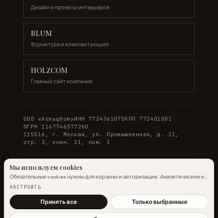
Дизайн и проекты интерьеров
BLUM
Фурнитура и комплектующие
HOLZCOM
Главный сайт компании
ООО «ХольцКом»
ИНН 7724361075
КПП 772401001
ОГРН 1167746377260
115516, г. Москва, ул. Промышленная, д. 11,
стр. 3, комн. 21, пом. I
Мы используем cookies
Обязательные cookies нужны для корзины и авторизации. Аналитические и
© 2026 WOODONLINE. Все права защищены.
маркетинговые помогают улучшить сайт.
Подробнее →
НАСТРОИТЬ
Политика конфиденциальности
·
Условия заказа
Принять все
Только выбранные