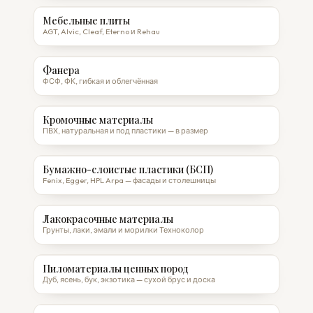
Мебельные плиты
AGT, Alvic, Cleaf, Eterno и Rehau
Фанера
ФСФ, ФК, гибкая и облегчённая
Кромочные материалы
ПВХ, натуральная и под пластики — в размер
Бумажно-слоистые пластики (БСП)
Fenix, Egger, HPL Arpa — фасады и столешницы
Лакокрасочные материалы
Грунты, лаки, эмали и морилки Техноколор
Пиломатериалы ценных пород
Дуб, ясень, бук, экзотика — сухой брус и доска