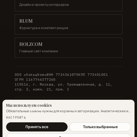
Дизайн и проекты интерьеров
BLUM
Фурнитура и комплектующие
HOLZCOM
Главный сайт компании
ООО «ХольцКом»
ИНН 7724361075
КПП 772401001
ОГРН 1167746377260
115516, г. Москва, ул. Промышленная, д. 11,
стр. 3, комн. 21, пом. I
Мы используем cookies
Обязательные cookies нужны для корзины и авторизации. Аналитические и
© 2026 WOODONLINE. Все права защищены.
маркетинговые помогают улучшить сайт.
Подробнее →
НАСТРОИТЬ
Политика конфиденциальности
·
Условия заказа
Принять все
Только выбранные