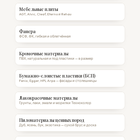
Мебельные плиты
AGT, Alvic, Cleaf, Eterno и Rehau
Фанера
ФСФ, ФК, гибкая и облегчённая
Кромочные материалы
ПВХ, натуральная и под пластики — в размер
Бумажно-слоистые пластики (БСП)
Fenix, Egger, HPL Arpa — фасады и столешницы
Лакокрасочные материалы
Грунты, лаки, эмали и морилки Техноколор
Пиломатериалы ценных пород
Дуб, ясень, бук, экзотика — сухой брус и доска