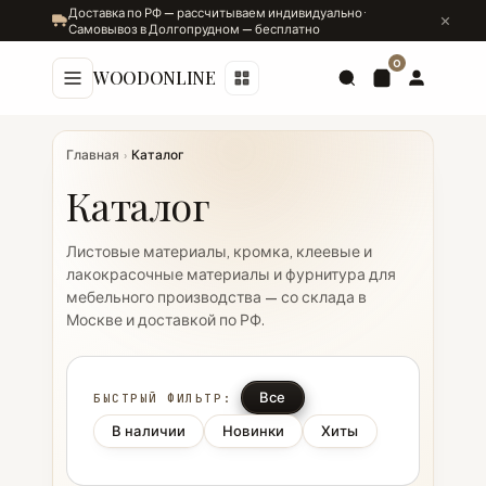
Доставка по РФ — рассчитываем индивидуально ·
Самовывоз в Долгопрудном — бесплатно
0
WOODONLINE
Главная
›
Каталог
Каталог
Листовые материалы, кромка, клеевые и
лакокрасочные материалы и фурнитура для
мебельного производства — со склада в
Москве и доставкой по РФ.
Все
БЫСТРЫЙ ФИЛЬТР:
В наличии
Новинки
Хиты