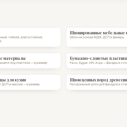
Шпонированные мебельные 
ный, гибкий, влагостойкий,
Шпон на основе МДФ, ДСП и фанеры
й
е материалы
Бумажно-слоистые пластики
ьная и под пластики — в размер
Fenix, Egger, HPL Arpa — фасады и с
цы для кухни
Шпон ценных пород древеси
 ДСП и массив — в размер
Натуральный шпон для фасадов и сте