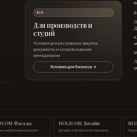
К
В
B2B
Л
Для производств и
Д
студий
К
Условия для регулярных закупок,
м
документы и сопровождение
менеджером.
Л
Условия для бизнеса →
м
ZCOM Фасады
HOLZCOM Дизайн
BL
ы и мебельные решения
Дизайн и проекты интерьеров
Фурн