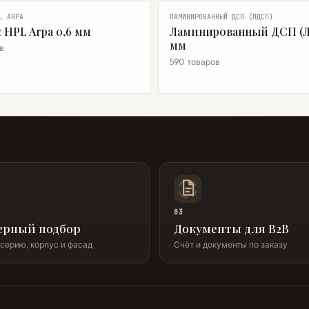
L ARPA
ЛАМИНИРОВАННЫЙ ДСП (ЛДСП)
 HPL Arpa 0,6 мм
Ламинированный ДСП (Л
мм
в
590 товаров
03
ерный подбор
Документы для B2B
серию, корпус и фасад
Счёт и документы по заказу