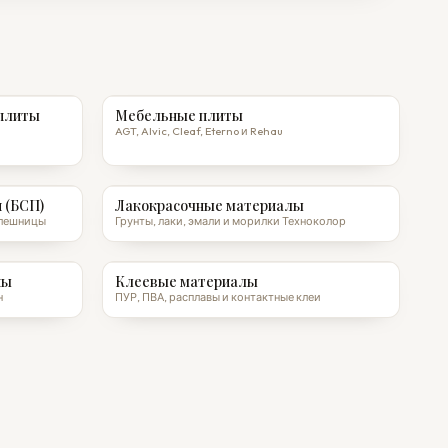
плиты
Мебельные плиты
AGT, Alvic, Cleaf, Eterno и Rehau
 (БСП)
Лакокрасочные материалы
толешницы
Грунты, лаки, эмали и морилки Техноколор
ны
Клеевые материалы
н
ПУР, ПВА, расплавы и контактные клеи