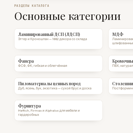
РАЗДЕЛЫ КАТАЛОГА
Основные категории
Ламинированный ДСП (ЛДСП)
МДФ
Эггер и Кроношпан — 1882 декора со склада
Ламинирован
шлифованны
Фанера
Кромочны
ФСФ, ФК, гибкая и облегчённая
ПВХ, натурал
Пиломатериалы ценных пород
Столешни
Дуб, ясень, бук, экзотика — сухой брус и доска
Постформинг
Фурнитура
Hettich, Firmax и Alphalux для мебели и
гардеробных