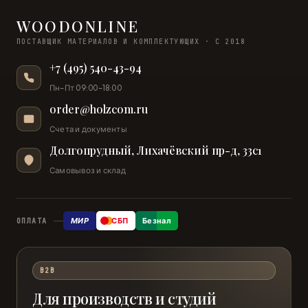
WOODONLINE
ПОСТАВЩИК МАТЕРИАЛОВ И КОМПЛЕКТУЮЩИХ · С 2018
+7 (495) 540-43-94
Пн–Пт 09:00–18:00
order@holzcom.ru
Счета и документы
Долгопрудный, Лихачёвский пр-д, 33с1
Самовывоз и склад
МИР
СБП
Безнал
ОПЛАТА
B2B
Для производств и студий