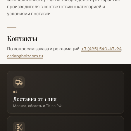
производителя в соответствии с категорией и
условиями поставки.
Контакты
По вопросам заказа и рекламаций:
+7 (495) 540-43-94
,
order@holzcom.ru
.
01
Доставка от 1 дня
Москва, область и ТК по РФ