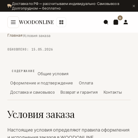
Доставка по РФ — рассчитываем индивидуально · Самовывоз в
Долгопрудном — бесплатно
0
WOODONLINE
Главная
·
Условия заказа
ОБНОВЛЕНО: 15.05.2026
СОДЕРЖАНИЕ
Общие условия
Оформление и подтверждение
Оплата
Доставка и самовывоз
Возврат и гарантия
Контакты
Условия заказа
Настоящие условия определяют правила оформления
и исполнения заказов в WOODONLINE.