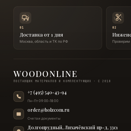
01
02
Доставка от 1 дня
Инжене
Москва, область и ТК по РФ
Проверим 
WOODONLINE
ПОСТАВЩИК МАТЕРИАЛОВ И КОМПЛЕКТУЮЩИХ · С 2018
+7 (495) 540-43-94
Пн–Пт 09:00–18:00
order@holzcom.ru
Счета и документы
Долгопрудный, Лихачёвский пр-д, 33с1