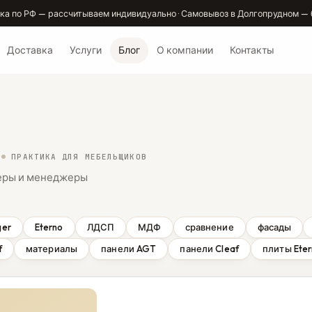
ка по РФ — рассчитываем индивидуально · Самовывоз в Долгопрудном — 
Доставка
Услуги
Блог
О компании
Контакты
ПРАКТИКА ДЛЯ МЕБЕЛЬЩИКОВ
неры и менеджеры
ger
Eterno
ЛДСП
МДФ
сравнение
фасады
f
материалы
панели AGT
панели Cleaf
плиты Ete