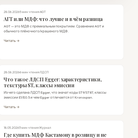
МДФ
28.06.2026
·
5 мин чтения
·
AGT
АГТ или МДФ: что лучше и в чём разница
AGT — это МДФ с премиальным покрытием. Сравнение AGT и
обычного плёночного/крашеного МДФ.
Читать →
EGGER
28.06.2026
·
6 мин чтения
·
ЛДСП
Что такое ЛДСП Egger: характеристики,
текстуры ST, классы эмиссии
Из чего сделана ЛДСП Egger, что значат коды ST9/ST87, классы
эмиссии E1/E0.5 и чем Egger отличается от Kronospan.
Читать →
ЖУРНАЛ
18.05.2026
·
3 мин чтения
·
Журнал
Где купить МДФ Кастамону в розницу и не