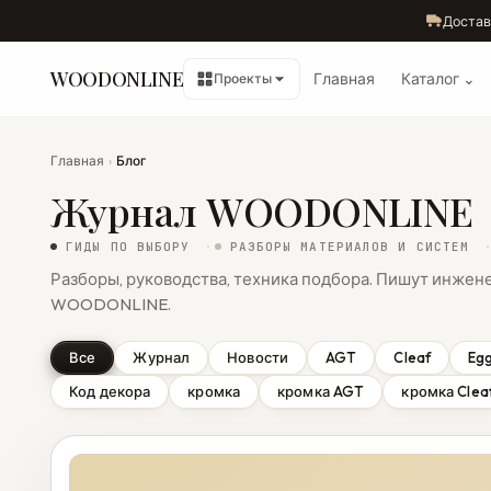
Достав
WOODONLINE
Главная
Каталог ⌄
Проекты
Главная
›
Блог
Журнал WOODONLINE
ГИДЫ ПО ВЫБОРУ
РАЗБОРЫ МАТЕРИАЛОВ И СИСТЕМ
Разборы, руководства, техника подбора. Пишут инже
WOODONLINE.
Все
Журнал
Новости
AGT
Cleaf
Eg
Код декора
кромка
кромка AGT
кромка Clea