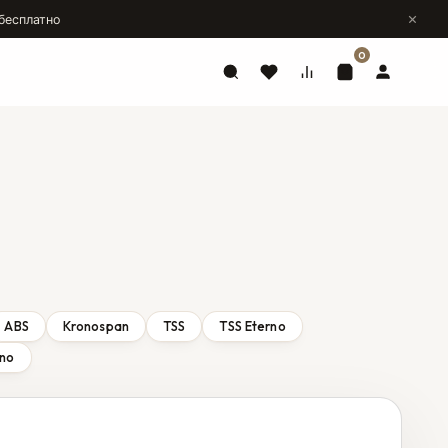
бесплатно
0
ABS
Kronospan
TSS
TSS Eterno
rno