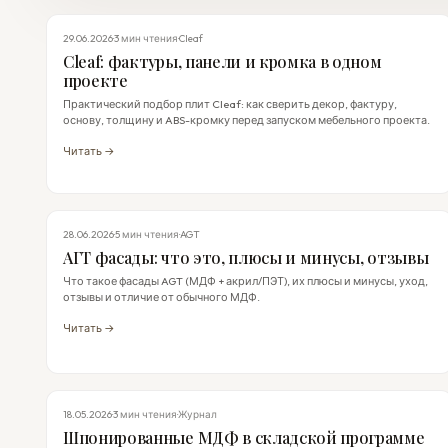
CLEAF
29.06.2026
·
3 мин чтения
·
Cleaf
Cleaf: фактуры, панели и кромка в одном
проекте
Практический подбор плит Cleaf: как сверить декор, фактуру,
основу, толщину и ABS-кромку перед запуском мебельного проекта.
Читать →
ФАСАДЫ
28.06.2026
·
5 мин чтения
·
AGT
АГТ фасады: что это, плюсы и минусы, отзывы
Что такое фасады AGT (МДФ + акрил/ПЭТ), их плюсы и минусы, уход,
отзывы и отличие от обычного МДФ.
Читать →
НОВОСТИ
18.05.2026
·
3 мин чтения
·
Журнал
Шпонированные МДФ в складской программе