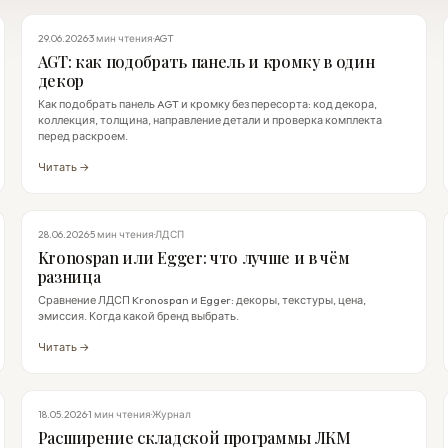
ПАНЕЛИ AGT
29.06.2026
·
3 мин чтения
·
AGT
AGT: как подобрать панель и кромку в один
декор
Как подобрать панель AGT и кромку без пересорта: код декора,
коллекция, толщина, направление детали и проверка комплекта
перед раскроем.
Читать →
EGGER
28.06.2026
·
5 мин чтения
·
ЛДСП
Kronospan или Egger: что лучше и в чём
разница
Сравнение ЛДСП Kronospan и Egger: декоры, текстуры, цена,
эмиссия. Когда какой бренд выбрать.
Читать →
НОВОСТИ
18.05.2026
·
1 мин чтения
·
Журнал
Расширение складской программы ЛКМ