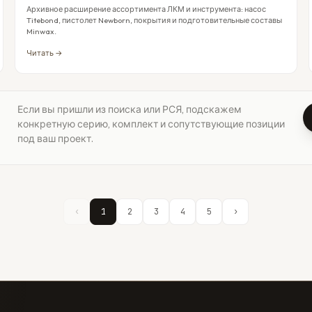
Архивное расширение ассортимента ЛКМ и инструмента: насос
Titebond, пистолет Newborn, покрытия и подготовительные составы
Minwax.
Читать →
Если вы пришли из поиска или РСЯ, подскажем
конкретную серию, комплект и сопутствующие позиции
под ваш проект.
‹
1
2
3
4
5
›