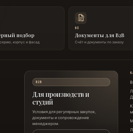
03
рный подбор
Документы для B2B
серию, корпус и фасад
Счёт и документы по заказу
К
В
B2B
Л
Для производств и
студий
К
Условия для регулярных закупок,
м
документы и сопровождение
менеджером.
Л