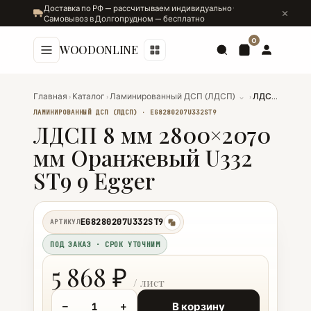
Доставка по РФ — рассчитываем индивидуально ·
Самовывоз в Долгопрудном — бесплатно
0
WOODONLINE
Главная
›
Каталог
›
Ламинированный ДСП (ЛДСП)
⌄
›
ЛДСП 8 мм 2800×2070 мм Оранжевый U332 ST9 9 Egger
ЛАМИНИРОВАННЫЙ ДСП (ЛДСП) · EG8280207U332ST9
ЛДСП 8 мм 2800×2070
мм Оранжевый U332
ST9 9 Egger
EG8280207U332ST9
АРТИКУЛ
копировать
ПОД ЗАКАЗ · СРОК УТОЧНИМ
5 868 ₽
−
+
В корзину