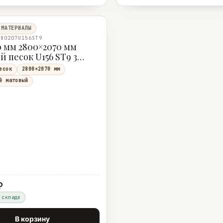
 МАТЕРИАЛЫ
280207U156ST9
 мм 2800×2070 мм
 песок U156 ST9 3
есок
2800×2070 мм
й матовый
₽
 складе
В корзину