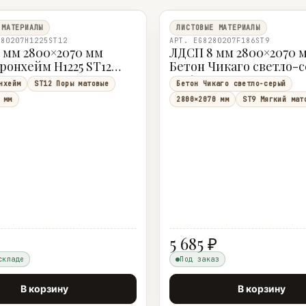
 МАТЕРИАЛЫ
ЛИСТОВЫЕ МАТЕРИАЛЫ
280207H1225ST12
АРТ. EG8280207F186ST9
 мм 2800×2070 мм
ЛДСП 8 мм 2800×2070 
ронхейм H1225 ST12
Бетон Чикаго светло-
F186 ST9 8 Egger
нхейм
ST12 Поры матовые
Бетон Чикаго светло-серый
 мм
2800×2070 мм
ST9 Мягкий мат
5 685 ₽
складе
Под заказ
В корзину
В корзину