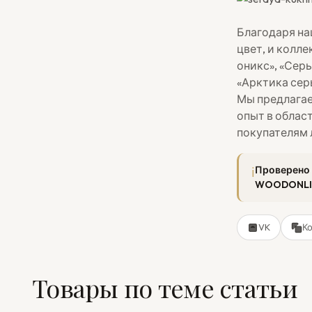
Благодаря на
цвет, и колл
оникс», «Сер
«Арктика сер
Мы предлага
опыт в облас
покупателям 
Проверено
WOODONLI
VK
К
Товары по теме статьи