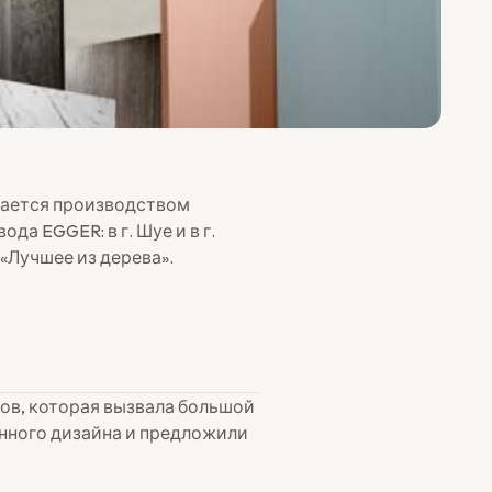
мается производством
да EGGER: в г. Шуе и в г.
«Лучшее из дерева».
нов, которая вызвала большой
нного дизайна и предложили