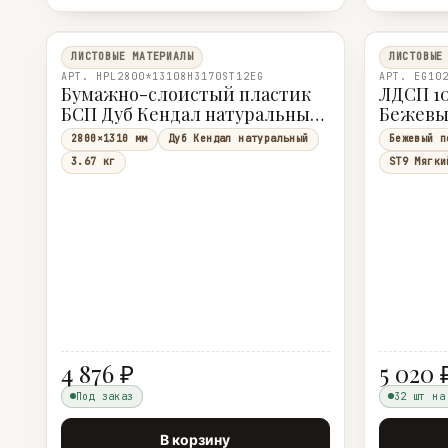
ЛИСТОВЫЕ МАТЕРИАЛЫ
ЛИСТОВЫЕ
АРТ. HPL2800*13108H3170ST12EG
АРТ. EG10
Бумажно-слоистый пластик
ЛДСП 10
БСП Дуб Кендал натуральный
Бежевый
H3170 ST12 0,8 мм 2800×1310 мм
Egger
2800×1310 мм
Дуб Кендал натуральный
Бежевый п
Egger
3.67 кг
ST9 Мягки
4 876 ₽
5 020 
Под заказ
32 шт на
В корзину