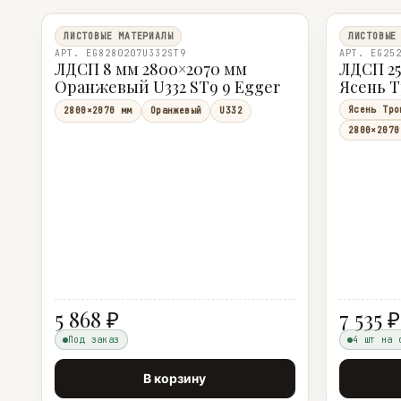
ЛИСТОВЫЕ МАТЕРИАЛЫ
ЛИСТОВЫЕ
АРТ. EG8280207U332ST9
АРТ. EG25
ЛДСП 8 мм 2800×2070 мм
ЛДСП 25
Оранжевый U332 ST9 9 Egger
Ясень Т
Egger
Ясень Тро
2800×2070 мм
Оранжевый
U332
2800×2070
5 868 ₽
7 535 ₽
Под заказ
4 шт на 
В корзину