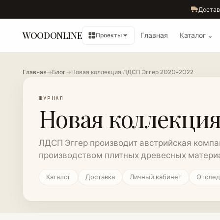
Достав
WOODONLINE
Главная
Каталог ⌄
Проекты
Главная
→
Блог
→
Новая коллекция ЛДСП Эггер 2020-2022
ЖУРНАЛ
Новая коллекция
ЛДСП Эггер производит австрийская компа
производством плитных древесных материал
Каталог
Доставка
Личный кабинет
Отслед