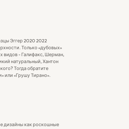
азцы Эггер 2020 2022
рхности. Только «дубовых»
х видов - Галифакс, Шерман,
икий натуральный, Хантон
ского? Тогда обратите
» или «Грушу Тирано».
ые дизайны как роскошные