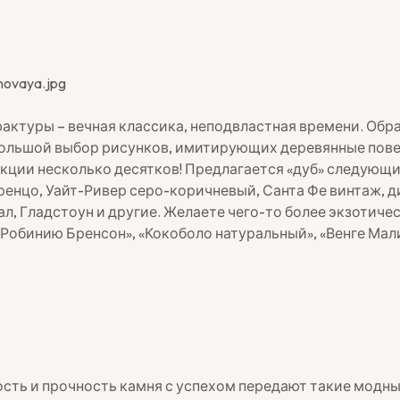
актуры – вечная классика, неподвластная времени. Обр
ольшой выбор рисунков, имитирующих деревянные пове
кции несколько десятков! Предлагается «дуб» следующи
ренцо, Уайт-Ривер серо-коричневый, Санта Фе винтаж, д
л, Гладстоун и другие. Желаете чего-то более экзотиче
«Робинию Бренсон», «Кокоболо натуральный», «Венге Мали
сть и прочность камня с успехом передают такие модн