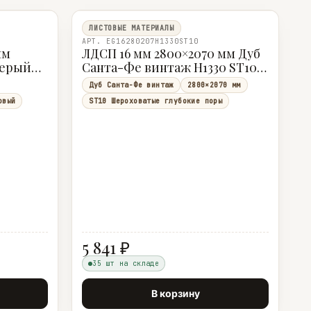
ЛИСТОВЫЕ МАТЕРИАЛЫ
АРТ. EG16280207H1330ST10
мм
ЛДСП 16 мм 2800×2070 мм Дуб
серый
Санта-Фе винтаж H1330 ST10 8
Egger
Дуб Санта-Фе винтаж
2800×2070 мм
овый
ST10 Шероховатые глубокие поры
5 841 ₽
35 шт на складе
В корзину