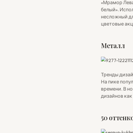
«Мрамор Лева
белый». Испол
несложный дл
цветовые акц
Металл
Тренды дизай
На пике попу
времени. В н
дизайнов как
50 оттенк