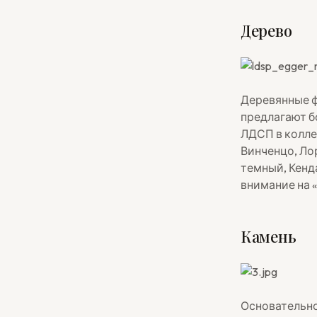
Дерево
Деревянные ф
предлагают б
ЛДСП в колле
Винченцо, Ло
темный, Кенда
внимание на 
Камень
Основательно