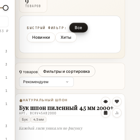
9
ТОВАРОВ
Все
БЫСТРЫЙ ФИЛЬТР:
33 ₽
Новинки
Хиты
3
3
9
Фильтры и сортировка
товаров
1
1
НАТУРАЛЬНЫЙ ШПОН
1
Бук шпон пиленный 4,5 мм 2000+
АРТ. BCHV45AB2000
Бук
4,5 мм
3
Каждый лист уникален по рисунку
1