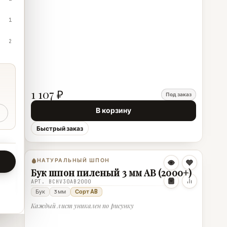
1
2
1 107 ₽
Под заказ
В корзину
Быстрый заказ
НАТУРАЛЬНЫЙ ШПОН
Бук шпон пиленый 3 мм AB (2000+)
АРТ. BCHV30AB2000
Бук
3 мм
Сорт AB
Каждый лист уникален по рисунку