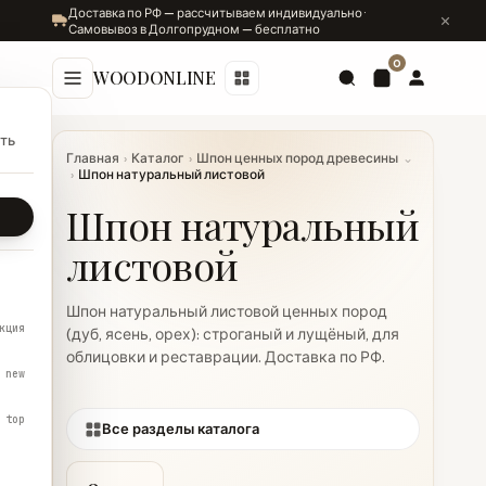
Доставка по РФ — рассчитываем индивидуально ·
Самовывоз в Долгопрудном — бесплатно
0
WOODONLINE
ть
Главная
›
Каталог
›
Шпон ценных пород древесины
⌄
›
Шпон натуральный листовой
Шпон натуральный
листовой
Шпон натуральный листовой ценных пород
кция
(дуб, ясень, орех): строганый и лущёный, для
облицовки и реставрации. Доставка по РФ.
new
top
Все разделы каталога