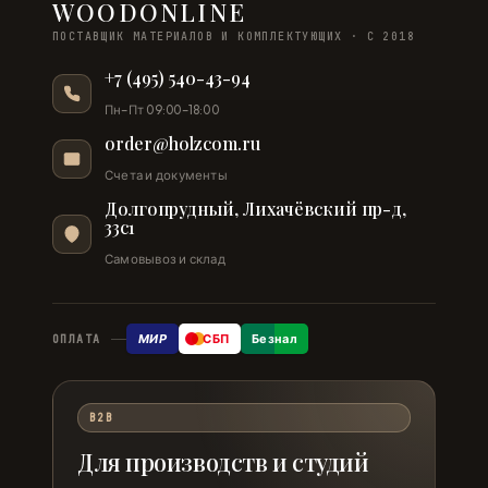
WOODONLINE
ПОСТАВЩИК МАТЕРИАЛОВ И КОМПЛЕКТУЮЩИХ · С 2018
+7 (495) 540-43-94
Пн–Пт 09:00–18:00
order@holzcom.ru
Счета и документы
Долгопрудный, Лихачёвский пр-д,
33с1
Самовывоз и склад
МИР
СБП
Безнал
ОПЛАТА
B2B
Для производств и студий