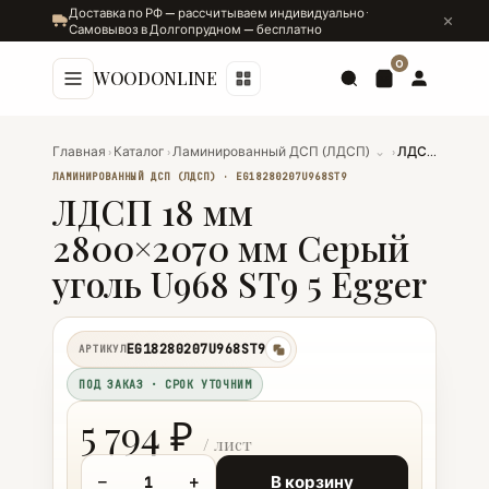
Доставка по РФ — рассчитываем индивидуально ·
Самовывоз в Долгопрудном — бесплатно
0
WOODONLINE
Главная
›
Каталог
›
Ламинированный ДСП (ЛДСП)
⌄
›
ЛДСП 18 мм 2800×2070 мм Серый уголь U968 ST9 5 Egger
ЛАМИНИРОВАННЫЙ ДСП (ЛДСП) · EG18280207U968ST9
ЛДСП 18 мм
2800×2070 мм Серый
уголь U968 ST9 5 Egger
EG18280207U968ST9
АРТИКУЛ
копировать
ПОД ЗАКАЗ · СРОК УТОЧНИМ
5 794 ₽
−
+
В корзину