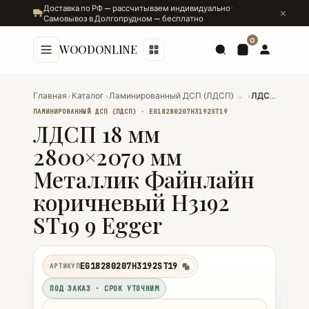
Доставка по РФ — рассчитываем индивидуально ·
Самовывоз в Долгопрудном — бесплатно
0
WOODONLINE
Главная
›
Каталог
›
Ламинированный ДСП (ЛДСП)
⌄
›
ЛДСП 18 мм 2800×2070 мм Металлик Файнлайн коричневый H3192 ST19 9 Egger
ЛАМИНИРОВАННЫЙ ДСП (ЛДСП) · EG18280207H3192ST19
ЛДСП 18 мм
2800×2070 мм
Металлик Файнлайн
коричневый H3192
ST19 9 Egger
EG18280207H3192ST19
АРТИКУЛ
копировать
ПОД ЗАКАЗ · СРОК УТОЧНИМ