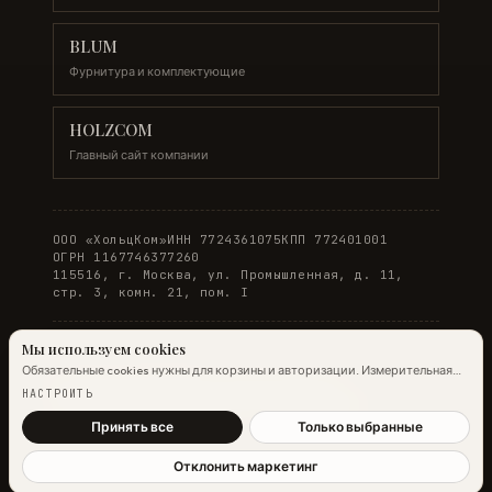
BLUM
Фурнитура и комплектующие
HOLZCOM
Главный сайт компании
ООО «ХольцКом»
ИНН 7724361075
КПП 772401001
ОГРН 1167746377260
115516, г. Москва, ул. Промышленная, д. 11,
стр. 3, комн. 21, пом. I
Мы используем cookies
Обязательные cookies нужны для корзины и авторизации. Измерительная
© 2026 WOODONLINE. Все права защищены.
аналитика Яндекс.Метрики работает на обычных страницах всегда;
НАСТРОИТЬ
настройка ниже управляет только маркетинговыми cookies и атрибуцией.
Политика конфиденциальности
·
Условия заказа
Подробнее →
Принять все
Только выбранные
Отклонить маркетинг