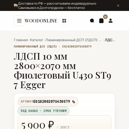
Доставка по РФ — рассчитываем индивидуально ·
Самовывоз в Долгопрудном — бесплатно
0
WOODONLINE
Главная
›
Каталог
›
Ламинированный ДСП (ЛДСП)
⌄
›
ЛДСП 10 мм 2800×2070 мм Фиолетовый U430 ST9 7 Egger
ЛАМИНИРОВАННЫЙ ДСП (ЛДСП) · EG10280207U430ST9
ЛДСП 10 мм
2800×2070 мм
Фиолетовый U430 ST9
7 Egger
EG10280207U430ST9
АРТИКУЛ
копировать
ПОД ЗАКАЗ · СРОК УТОЧНИМ
5 900 ₽