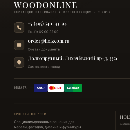
WOODONLINE
ПОСТАВЩИК МАТЕРИАЛОВ И КОМПЛЕКТУЮЩИХ · С 2018
+7 (495) 540-43-94
Пн–Пт 09:00–18:00
order@holzcom.ru
Счета и документы
Долгопрудный, Лихачёвский пр-д, 33с1
Самовывоз и склад
МИР
СБП
Безнал
ОПЛАТА
ПРОЕКТЫ HOLZCOM
HOL
Специализированные решения для
Фасад
мебели, фасадов, дизайна и фурнитуры.