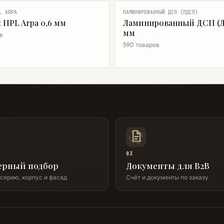
L ARPA
ЛАМИНИРОВАННЫЙ ДСП (ЛДСП)
 HPL Arpa 0,6 мм
Ламинированный ДСП (Л
мм
в
590 товаров
03
ерный подбор
Документы для B2B
серию, корпус и фасад
Счёт и документы по заказу