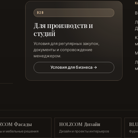
К
В
B2B
Л
Для производств и
Д
студий
К
Условия для регулярных закупок,
м
документы и сопровождение
менеджером.
Л
Условия для бизнеса →
м
ZCOM Фасады
HOLZCOM Дизайн
BL
ы и мебельные решения
Дизайн и проекты интерьеров
Фурн