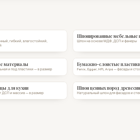
Шпонированные мебельные 
ный, гибкий, влагостойкий,
Шпон на основе МДФ, ДСП и фанеры
й
е материалы
Бумажно-слоистые пластики
ьная и под пластики — в размер
Fenix, Egger, HPL Arpa — фасады и с
цы для кухни
Шпон ценных пород древеси
 ДСП и массив — в размер
Натуральный шпон для фасадов и сте