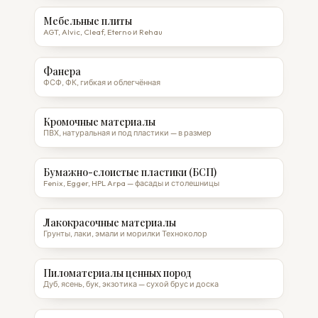
Мебельные плиты
AGT, Alvic, Cleaf, Eterno и Rehau
Фанера
ФСФ, ФК, гибкая и облегчённая
Кромочные материалы
ПВХ, натуральная и под пластики — в размер
Бумажно-слоистые пластики (БСП)
Fenix, Egger, HPL Arpa — фасады и столешницы
Лакокрасочные материалы
Грунты, лаки, эмали и морилки Техноколор
Пиломатериалы ценных пород
Дуб, ясень, бук, экзотика — сухой брус и доска