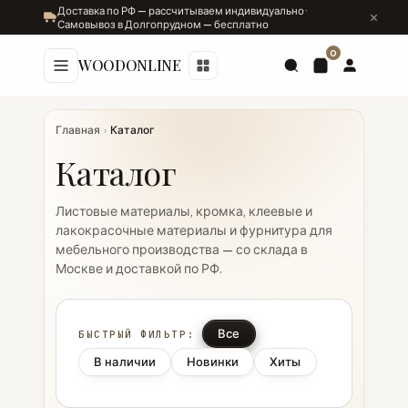
Доставка по РФ — рассчитываем индивидуально ·
Самовывоз в Долгопрудном — бесплатно
0
WOODONLINE
Главная
›
Каталог
Каталог
Листовые материалы, кромка, клеевые и
лакокрасочные материалы и фурнитура для
мебельного производства — со склада в
Москве и доставкой по РФ.
Все
БЫСТРЫЙ ФИЛЬТР:
В наличии
Новинки
Хиты