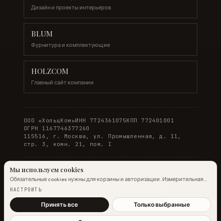
Дизайн и проекты интерьеров
BLUM
Фурнитура и комплектующие
HOLZCOM
Главный сайт компании
ООО «ХольцКом»
ИНН 7724361075
КПП 772401001
ОГРН 1167746377260
115516, г. Москва, ул. Промышленная, д. 11,
стр. 3, комн. 21, пом. I
Мы используем cookies
Обязательные cookies нужны для корзины и авторизации. Измерительная
© 2026 WOODONLINE. Все права защищены.
аналитика Яндекс.Метрики работает на обычных страницах всегда;
НАСТРОИТЬ
настройка ниже управляет только маркетинговыми cookies и атрибуцией.
Политика конфиденциальности
·
Условия заказа
Подробнее →
Принять все
Только выбранные