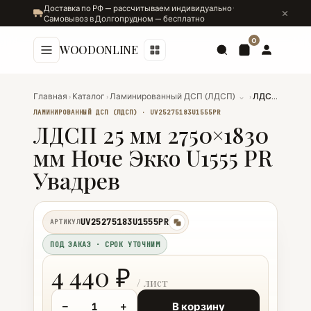
Доставка по РФ — рассчитываем индивидуально ·
Самовывоз в Долгопрудном — бесплатно
0
WOODONLINE
Главная
›
Каталог
›
Ламинированный ДСП (ЛДСП)
⌄
›
ЛДСП 25 мм 2750×1830 мм Ноче Экко U1555 PR Увадрев
ЛАМИНИРОВАННЫЙ ДСП (ЛДСП) · UV25275183U1555PR
ЛДСП 25 мм 2750×1830
мм Ноче Экко U1555 PR
Увадрев
UV25275183U1555PR
АРТИКУЛ
копировать
ПОД ЗАКАЗ · СРОК УТОЧНИМ
4 440 ₽
−
+
В корзину