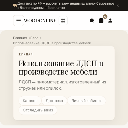
Доставка по РФ — рассчитываем индивидуально · Самовывоз
в Долгопрудном — бесплатно
0
WOODONLINE
Главная
→
Блог
→
Использование ЛДСП в производстве мебели
ЖУРНАЛ
Использование ЛДСП в
производстве мебели
ЛДСП — пиломатериал, изготовленный из
стружек или опилок.
Каталог
Доставка
Личный кабинет
Отследить заказ