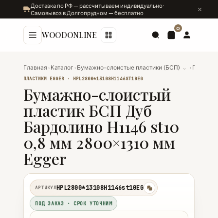
Доставка по РФ — рассчитываем индивидуально ·
Самовывоз в Долгопрудном — бесплатно
0
WOODONLINE
Главная
›
Каталог
›
Бумажно-слоистые пластики (БСП)
⌄
›
Пластик
ПЛАСТИКИ EGGER · HPL2800*13108Н1146ST10EG
Бумажно-слоистый
пластик БСП Дуб
Бардолино Н1146 st10
0,8 мм 2800×1310 мм
Egger
HPL2800*13108Н1146st10EG
АРТИКУЛ
копировать
ПОД ЗАКАЗ · СРОК УТОЧНИМ