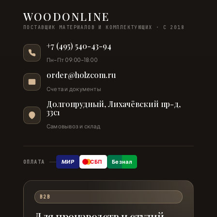
WOODONLINE
ПОСТАВЩИК МАТЕРИАЛОВ И КОМПЛЕКТУЮЩИХ · С 2018
+7 (495) 540-43-94
Пн–Пт 09:00–18:00
order@holzcom.ru
Счета и документы
Долгопрудный, Лихачёвский пр-д,
33с1
Самовывоз и склад
МИР
СБП
Безнал
ОПЛАТА
B2B
Для производств и студий