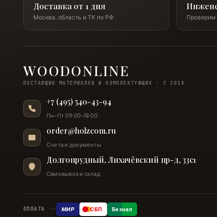
Доставка от 1 дня
Инжен
Москва, область и ТК по РФ
Проверим 
WOODONLINE
ПОСТАВЩИК МАТЕРИАЛОВ И КОМПЛЕКТУЮЩИХ · С 2018
+7 (495) 540-43-94
Пн–Пт 09:00–18:00
order@holzcom.ru
Счета и документы
Долгопрудный, Лихачёвский пр-д, 33с1
Самовывоз и склад
МИР
СБП
Безнал
ОПЛАТА