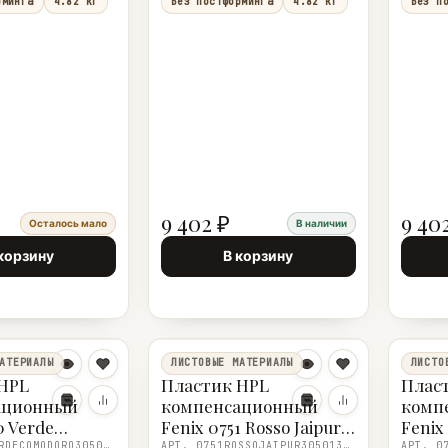
рминга
4.82 кг
Без постформинга
4.82 кг
Без п
9 402 ₽
9 40
Осталось мало
В наличии
корзину
В корзину
АТЕРИАЛЫ
ЛИСТОВЫЕ МАТЕРИАЛЫ
ЛИСТО
HPL
Пластик HPL
Плас
ационный
компенсационный
комп
0 Verde
Fenix 0751 Rosso Jaipur
Fenix
 (0750 Verde
(0751 Rosso Jaipur ) R
(0761 
АРТ. 0750VERDECOMODORO305013001
АРТ. 0751ROSSOJAIPUR305013001