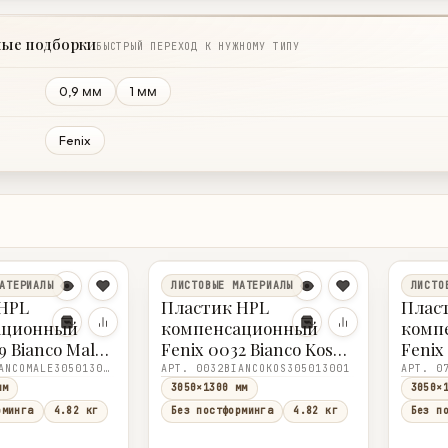
ные подборки
БЫСТРЫЙ ПЕРЕХОД К НУЖНОМУ ТИПУ
0,9 мм
1 мм
Fenix
АТЕРИАЛЫ
ЛИСТОВЫЕ МАТЕРИАЛЫ
ЛИСТО
HPL
Пластик HPL
Плас
ационный
компенсационный
комп
9 Bianco Male
Fenix 0032 Bianco Kos
Fenix
nco) R
(0028 Bianco Nube) R
(0737 
АРТ. 0029BIANCOMALE305013001
АРТ. 0032BIANCOKOS305013001
0×1,0
3050×1300×1,0
3050×
мм
3050×1300 мм
3050×
рминга
4.82 кг
Без постформинга
4.82 кг
Без п