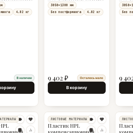
) R
3050×1300×1,0
3050×
мм
3050×1300 мм
3050×
0×1,0
рминга
4.82 кг
Без постформинга
4.82 кг
Без п
9 402 ₽
9 40
В наличии
Осталось мало
корзину
В корзину
АТЕРИАЛЫ
ЛИСТОВЫЕ МАТЕРИАЛЫ
ЛИСТО
HPL
Пластик HPL
Плас
ационный
компенсационный
комп