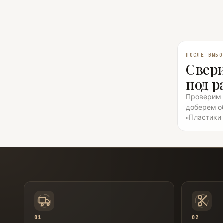
ПОСЛЕ ВЫБО
Свери
под р
Проверим ф
доберем о
«Пластики 
01
02