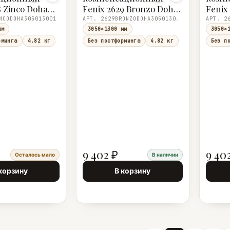
8 Zinco Doha
Fenix 2629 Bronzo Doha
Fenix
co Doha) R
(2629 Bronxo Doha) R
(2630
NCODOHA305013001
АРТ. 2629BRONZODOHA305013001
0×1,0
3050×1300×1,0
3050×
мм
3050×1300 мм
3050×
рминга
4.82 кг
Без постформинга
4.82 кг
Без п
9 402 ₽
9 40
Осталось мало
В наличии
корзину
В корзину