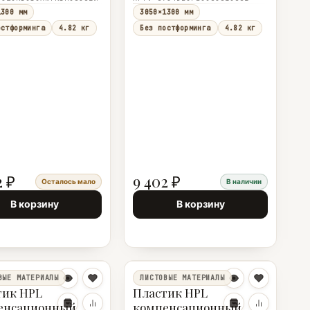
1300×1,0
3050×1300×1,0
1300 мм
3050×1300 мм
остформинга
4.82 кг
Без постформинга
4.82 кг
2 ₽
9 402 ₽
Осталось мало
В наличии
В корзину
В корзину
ВЫЕ МАТЕРИАЛЫ
ЛИСТОВЫЕ МАТЕРИАЛЫ
тик HPL
Пластик HPL
енсационный
компенсационный