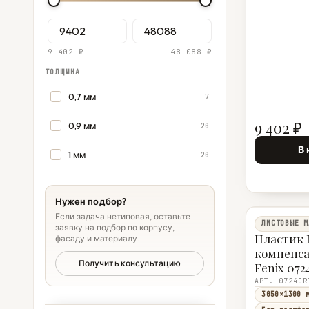
9 402 ₽
48 088 ₽
ТОЛЩИНА
0,7 мм
7
9 402 ₽
0,9 мм
20
В 
1 мм
20
Нужен подбор?
Если задача нетиповая, оставьте
ЛИСТОВЫЕ М
заявку на подбор по корпусу,
Пластик 
фасаду и материалу.
компенс
Получить консультацию
Fenix 072
(0724 Gri
3050×130
3050×1300 