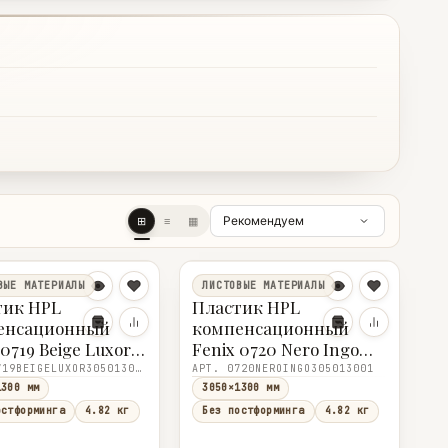
⊞
≡
▦
ВЫЕ МАТЕРИАЛЫ
ЛИСТОВЫЕ МАТЕРИАЛЫ
тик HPL
Пластик HPL
енсационный
компенсационный
 0719 Beige Luxor
Fenix 0720 Nero Ingo
Beige Atlantide) R
(0720 Nero Ingo) R
АРТ. 0719BEIGELUXOR305013001
АРТ. 0720NEROINGO305013001
1300×1,0
3050×1300×1,0
1300 мм
3050×1300 мм
остформинга
4.82 кг
Без постформинга
4.82 кг