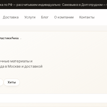
ка по РФ — рассчитываем индивидуально · Самовывоз в Долгопрудном — 
Доставка
Услуги
Блог
О компании
Контакты
ластики Fenix
⌄
очные материалы и
да в Москве и доставкой
Хиты