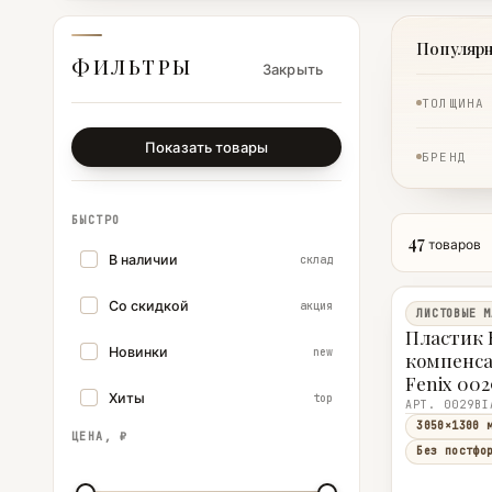
Популяр
ФИЛЬТРЫ
Закрыть
ТОЛЩИНА
Показать товары
БРЕНД
БЫСТРО
47
товаров
В наличии
склад
Со скидкой
акция
ЛИСТОВЫЕ М
Пластик 
Новинки
new
компенс
Fenix 002
Хиты
top
(0001 Bia
3050×130
3050×1300 
ЦЕНА, ₽
Без постфо