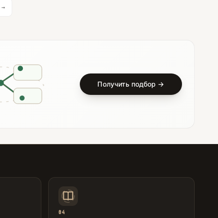
→
Получить подбор →
04