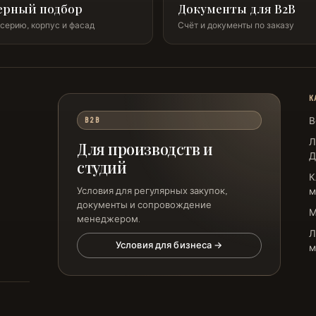
ерный подбор
Документы для B2B
серию, корпус и фасад
Счёт и документы по заказу
К
В
B2B
Л
Для производств и
Д
студий
К
Условия для регулярных закупок,
м
документы и сопровождение
менеджером.
Л
Условия для бизнеса →
м