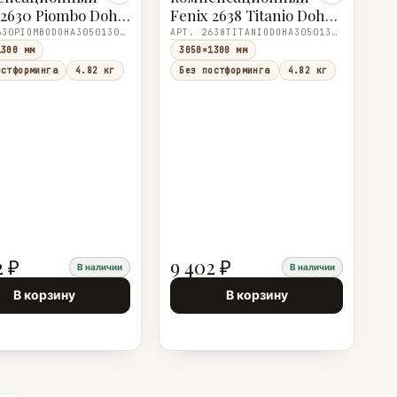
 2630 Piombo Doha
Fenix 2638 Titanio Doha
 Piombo) R
(2638 Titanio) R
АРТ. 2630PIOMBODOHA305013001
АРТ. 2638TITANIODOHA305013001
1300×1,0
3050×1300×1,0
1300 мм
3050×1300 мм
остформинга
4.82 кг
Без постформинга
4.82 кг
2 ₽
9 402 ₽
В наличии
В наличии
В корзину
В корзину