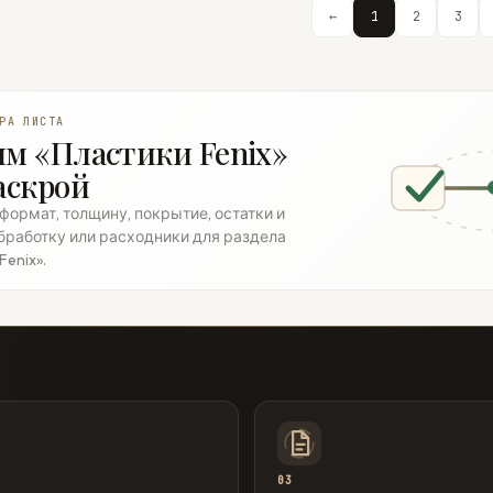
←
1
2
3
РА ЛИСТА
м «Пластики Fenix»
аскрой
ормат, толщину, покрытие, остатки и
бработку или расходники для раздела
Fenix».
03