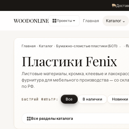
Достав
WOODONLINE
Главная
Каталог ⌄
Проекты
Главная
›
Каталог
›
Бумажно-слоистые пластики (БСП)
⌄
›
П
Пластики Fenix
Листовые материалы, кромка, клеевые и лакокрас
фурнитура для мебельного производства — со скла
по РФ.
Все
В наличии
Новинки
БЫСТРЫЙ ФИЛЬТР:
Все разделы каталога