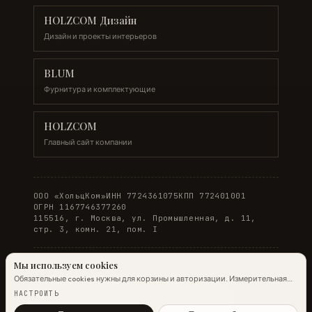
HOLZCOM Дизайн
Дизайн и проекты интерьеров
BLUM
Фурнитура и комплектующие
HOLZCOM
Главный сайт компании
ООО «ХольцКом»
ИНН 7724361075
КПП 772401001
ОГРН 1167746377260
115516, г. Москва, ул. Промышленная, д. 11,
стр. 3, комн. 21, пом. I
Мы используем cookies
Обязательные cookies нужны для корзины и авторизации. Измерительная
© 2026 WOODONLINE. Все права защищены.
аналитика Яндекс.Метрики работает на обычных страницах всегда;
НАСТРОИТЬ
настройка ниже управляет только маркетинговыми cookies и атрибуцией.
Политика конфиденциальности
·
Условия заказа
Подробнее →