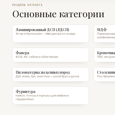
РАЗДЕЛЫ КАТАЛОГА
Основные категории
Ламинированный ДСП (ЛДСП)
МДФ
Эггер и Кроношпан — 1882 декора со склада
Ламинирован
шлифованны
Фанера
Кромочны
ФСФ, ФК, гибкая и облегчённая
ПВХ, натурал
Пиломатериалы ценных пород
Столешни
Дуб, ясень, бук, экзотика — сухой брус и доска
Постформинг
Фурнитура
Hettich, Firmax и Alphalux для мебели и
гардеробных