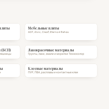
плиты
Мебельные плиты
AGT, Alvic, Cleaf, Eterno и Rehau
 (БСП)
Лакокрасочные материалы
толешницы
Грунты, лаки, эмали и морилки Техноколор
ны
Клеевые материалы
н
ПУР, ПВА, расплавы и контактные клеи