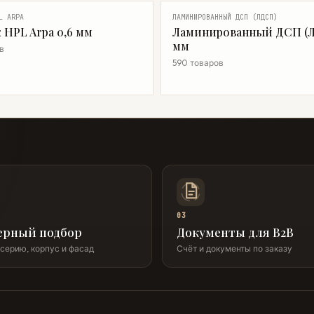
L ARPA
ЛАМИНИРОВАННЫЙ ДСП (ЛДСП)
 HPL Arpa 0,6 мм
Ламинированный ДСП (Л
мм
в
590 товаров
03
ерный подбор
Документы для B2B
серию, корпус и фасад
Счёт и документы по заказу