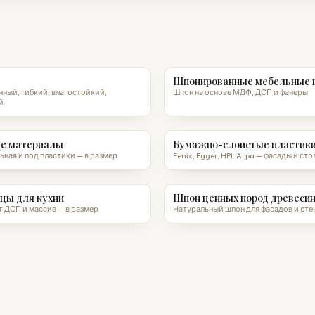
Шпонированные мебельные 
ный, гибкий, влагостойкий,
Шпон на основе МДФ, ДСП и фанеры
й
е материалы
Бумажно-слоистые пластики
ьная и под пластики — в размер
Fenix, Egger, HPL Arpa — фасады и с
цы для кухни
Шпон ценных пород древеси
 ДСП и массив — в размер
Натуральный шпон для фасадов и сте