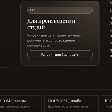
К
В
B2B
Л
Для производств и
Д
студий
К
Условия для регулярных закупок,
м
документы и сопровождение
менеджером.
Л
Условия для бизнеса →
м
ZCOM Фасады
HOLZCOM Дизайн
BL
ы и мебельные решения
Дизайн и проекты интерьеров
Фурн