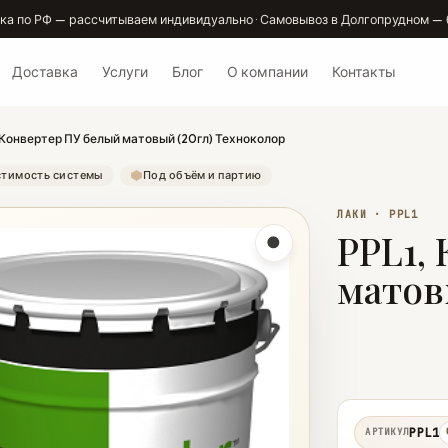
ка по РФ — рассчитываем индивидуально · Самовывоз в Долгопрудном — 
Доставка
Услуги
Блог
О компании
Контакты
 Конвертер ПУ белый матовый (20гл) Техноколор
тимость системы
Под объём и партию
ЛАКИ · PPL1
PPL1,
матов
PPL1
АРТИКУЛ