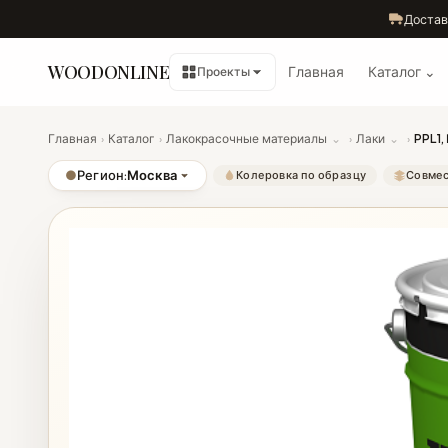
Достав
WOODONLINE
Главная
Каталог ⌄
Проекты
Главная
›
Каталог
›
Лакокрасочные материалы
⌄
›
Лаки
⌄
›
PPL1,
●
Регион:
Москва
Колеровка по образцу
Совмес