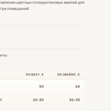
отовления цветных полиуретановых эмалей для
утри помещений.
нты:
ПО ВЕСУ, %
ПО ОБЪЁМУ, %
50
60
ый
20-30
30-35