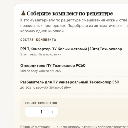
Соберите комплект по рецептуре
К этому материалу по рецептуре смешивания нужны отвер
правильных пропорциях. Подобрали их автоматически — д
корзину одной кнопкой.
СОСТАВ КОМПЛЕКТА
PPL1, Конвертер ПУ белый матовый (20гл) Техноколор
Этот товар · база покрытия
Отвердитель ПУ Техноколор PC60
50% по весу · 60% по объёму
Разбавитель для ПУ универсальный Техноколор S50
20–30% по весу · 30–35% по объёму
КОЛ-ВО КОМПЛЕКТОВ
−
+
Базовый материал — цена по запросу: в корзину добавляются отв