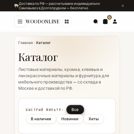
Доставка по РФ — рассчитываем индивидуально ·
Самовывоз в Долгопрудном — бесплатно
0
WOODONLINE
Главная
›
Каталог
Каталог
Листовые материалы, кромка, клеевые и
лакокрасочные материалы и фурнитура для
мебельного производства — со склада в
Москве и доставкой по РФ.
Все
БЫСТРЫЙ ФИЛЬТР:
В наличии
Новинки
Хиты