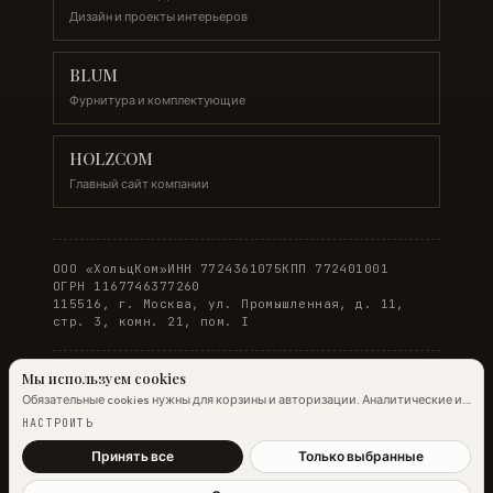
Дизайн и проекты интерьеров
BLUM
Фурнитура и комплектующие
HOLZCOM
Главный сайт компании
ООО «ХольцКом»
ИНН 7724361075
КПП 772401001
ОГРН 1167746377260
115516, г. Москва, ул. Промышленная, д. 11,
стр. 3, комн. 21, пом. I
Мы используем cookies
Обязательные cookies нужны для корзины и авторизации. Аналитические и
© 2026 WOODONLINE. Все права защищены.
маркетинговые помогают улучшить сайт.
Подробнее →
НАСТРОИТЬ
Политика конфиденциальности
·
Условия заказа
Принять все
Только выбранные