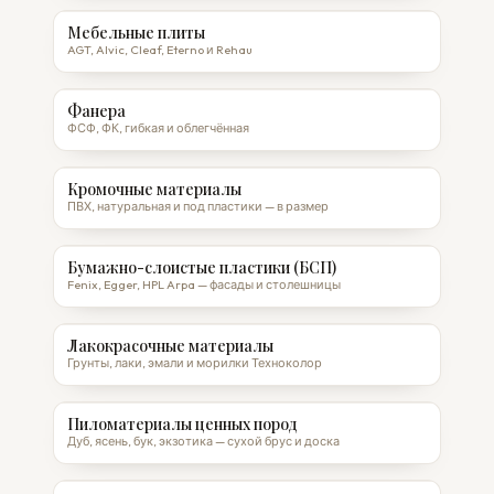
Мебельные плиты
AGT, Alvic, Cleaf, Eterno и Rehau
Фанера
ФСФ, ФК, гибкая и облегчённая
Кромочные материалы
ПВХ, натуральная и под пластики — в размер
Бумажно-слоистые пластики (БСП)
Fenix, Egger, HPL Arpa — фасады и столешницы
Лакокрасочные материалы
Грунты, лаки, эмали и морилки Техноколор
Пиломатериалы ценных пород
Дуб, ясень, бук, экзотика — сухой брус и доска