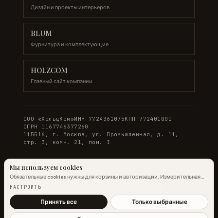
Дизайн и проекты интерьеров
BLUM
Фурнитура и комплектующие
HOLZCOM
Главный сайт компании
ООО «ХольцКом»
ИНН 7724361075
КПП 772401001
ОГРН 1167746377260
115516, г. Москва, ул. Промышленная, д. 11,
стр. 3, комн. 21, пом. I
Мы используем cookies
Обязательные cookies нужны для корзины и авторизации. Измерительная
© 2026 WOODONLINE. Все права защищены.
аналитика Яндекс.Метрики работает на обычных страницах всегда;
НАСТРОИТЬ
настройка ниже управляет только маркетинговыми cookies и атрибуцией.
Политика конфиденциальности
·
Условия заказа
Подробнее →
Принять все
Только выбранные