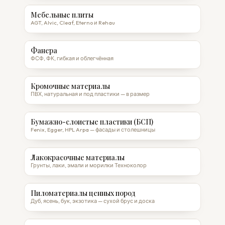
Мебельные плиты
AGT, Alvic, Cleaf, Eterno и Rehau
Фанера
ФСФ, ФК, гибкая и облегчённая
Кромочные материалы
ПВХ, натуральная и под пластики — в размер
Бумажно-слоистые пластики (БСП)
Fenix, Egger, HPL Arpa — фасады и столешницы
Лакокрасочные материалы
Грунты, лаки, эмали и морилки Техноколор
Пиломатериалы ценных пород
Дуб, ясень, бук, экзотика — сухой брус и доска