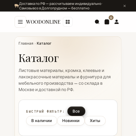
Доставка по РФ — рассчитываем индивидуально ·
Самовывоз в Долгопрудном — бесплатно
0
WOODONLINE
Главная
›
Каталог
Каталог
Листовые материалы, кромка, клеевые и
лакокрасочные материалы и фурнитура для
мебельного производства — со склада в
Москве и доставкой по РФ.
Все
БЫСТРЫЙ ФИЛЬТР:
В наличии
Новинки
Хиты