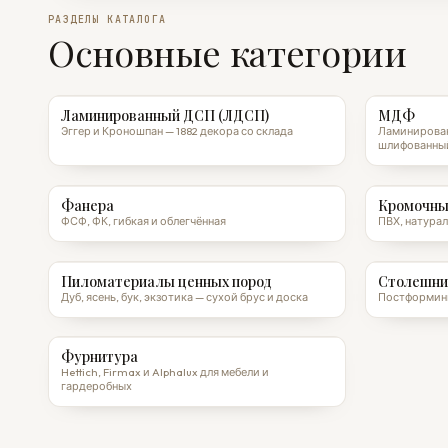
РАЗДЕЛЫ КАТАЛОГА
Основные категории
Ламинированный ДСП (ЛДСП)
МДФ
Эггер и Кроношпан — 1882 декора со склада
Ламинирован
шлифованны
Фанера
Кромочны
ФСФ, ФК, гибкая и облегчённая
ПВХ, натурал
Пиломатериалы ценных пород
Столешни
Дуб, ясень, бук, экзотика — сухой брус и доска
Постформинг
Фурнитура
Hettich, Firmax и Alphalux для мебели и
гардеробных