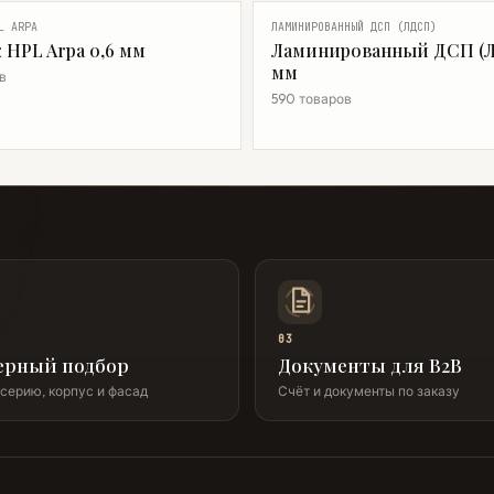
L ARPA
ЛАМИНИРОВАННЫЙ ДСП (ЛДСП)
 HPL Arpa 0,6 мм
Ламинированный ДСП (Л
мм
в
590 товаров
03
ерный подбор
Документы для B2B
серию, корпус и фасад
Счёт и документы по заказу