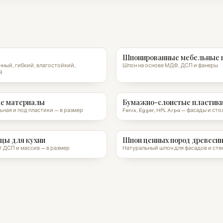
Шпонированные мебельные 
ный, гибкий, влагостойкий,
Шпон на основе МДФ, ДСП и фанеры
й
е материалы
Бумажно-слоистые пластики
ьная и под пластики — в размер
Fenix, Egger, HPL Arpa — фасады и с
цы для кухни
Шпон ценных пород древеси
 ДСП и массив — в размер
Натуральный шпон для фасадов и сте