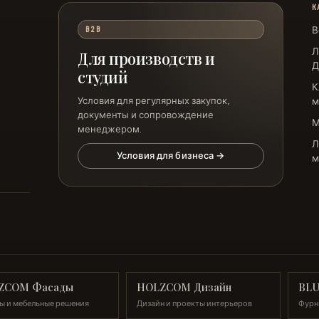
К
В
B2B
Л
Для производств и
Д
студий
К
Условия для регулярных закупок,
м
документы и сопровождение
менеджером.
Л
Условия для бизнеса →
м
ZCOM Фасады
HOLZCOM Дизайн
BL
ы и мебельные решения
Дизайн и проекты интерьеров
Фурн