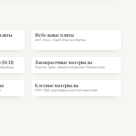
плиты
Мебельные плиты
AGT, Alvic, Cleaf, Eterno и Rehau
 (БСП)
Лакокрасочные материалы
толешницы
Грунты, лаки, эмали и морилки Техноколор
ны
Клеевые материалы
н
ПУР, ПВА, расплавы и контактные клеи