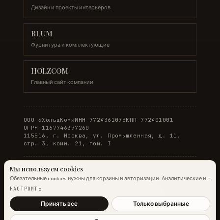
Дизайн и проекты интерьеров
BLUM
Фурнитура и комплектующие
HOLZCOM
Главный сайт компании
ООО «ХольцКом»
ИНН 7724361075
КПП 772401001
ОГРН 1167746377260
115516, г. Москва, ул. Промышленная, д. 11,
стр. 3, комн. 21, пом. I
Мы используем cookies
Обязательные cookies нужны для корзины и авторизации. Аналитические и
© 2026 WOODONLINE. Все права защищены.
маркетинговые помогают улучшить сайт.
Подробнее →
НАСТРОИТЬ
Политика конфиденциальности
·
Условия заказа
Принять все
Только выбранные