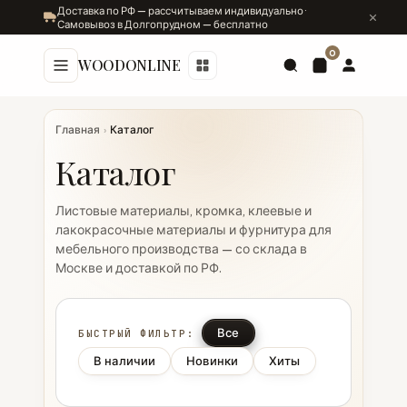
Доставка по РФ — рассчитываем индивидуально ·
Самовывоз в Долгопрудном — бесплатно
0
WOODONLINE
Главная
›
Каталог
Каталог
Листовые материалы, кромка, клеевые и
лакокрасочные материалы и фурнитура для
мебельного производства — со склада в
Москве и доставкой по РФ.
Все
БЫСТРЫЙ ФИЛЬТР:
В наличии
Новинки
Хиты