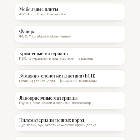
Мебельные плиты
AGT, Alvic, Cleaf, Eterno и Rehau
Фанера
ФСФ, ФК, гибкая и облегчённая
Кромочные материалы
ПВХ, натуральная и под пластики — в размер
Бумажно-слоистые пластики (БСП)
Fenix, Egger, HPL Arpa — фасады и столешницы
Лакокрасочные материалы
Грунты, лаки, эмали и морилки Техноколор
Пиломатериалы ценных пород
Дуб, ясень, бук, экзотика — сухой брус и доска