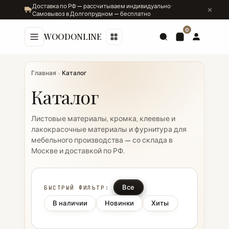
Доставка по РФ — рассчитываем индивидуально ·
Самовывоз в Долгопрудном — бесплатно
0
WOODONLINE
Главная
›
Каталог
Каталог
Листовые материалы, кромка, клеевые и
лакокрасочные материалы и фурнитура для
мебельного производства — со склада в
Москве и доставкой по РФ.
Все
БЫСТРЫЙ ФИЛЬТР:
В наличии
Новинки
Хиты