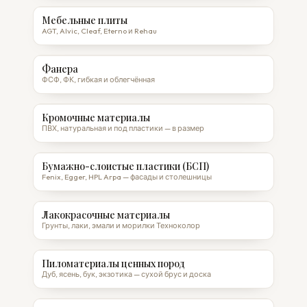
Мебельные плиты
AGT, Alvic, Cleaf, Eterno и Rehau
Фанера
ФСФ, ФК, гибкая и облегчённая
Кромочные материалы
ПВХ, натуральная и под пластики — в размер
Бумажно-слоистые пластики (БСП)
Fenix, Egger, HPL Arpa — фасады и столешницы
Лакокрасочные материалы
Грунты, лаки, эмали и морилки Техноколор
Пиломатериалы ценных пород
Дуб, ясень, бук, экзотика — сухой брус и доска