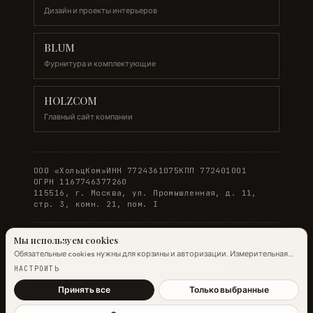
Дизайн и проекты интерьеров
BLUM
Фурнитура и комплектующие
HOLZCOM
Главный сайт компании
ООО «ХольцКом»
ИНН 7724361075
КПП 772401001
ОГРН 1167746377260
115516, г. Москва, ул. Промышленная, д. 11,
стр. 3, комн. 21, пом. I
Мы используем cookies
Обязательные cookies нужны для корзины и авторизации. Измерительная
© 2026 WOODONLINE. Все права защищены.
аналитика Яндекс.Метрики работает на обычных страницах всегда;
НАСТРОИТЬ
настройка ниже управляет только маркетинговыми cookies и атрибуцией.
Политика конфиденциальности
·
Условия заказа
Подробнее →
Принять все
Только выбранные