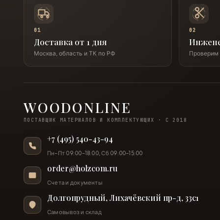
01
02
Доставка от 1 дня
Инжен
Москва, область и ТК по РФ
Проверим 
WOODONLINE
ПОСТАВЩИК МАТЕРИАЛОВ И КОМПЛЕКТУЮЩИХ · С 2018
+7 (495) 540-43-94
Пн–Пт 09:00–18:00, Сб 09:00–15:00
order@holzcom.ru
Счета и документы
Долгопрудный, Лихачёвский пр-д, 33с1
Самовывоз и склад