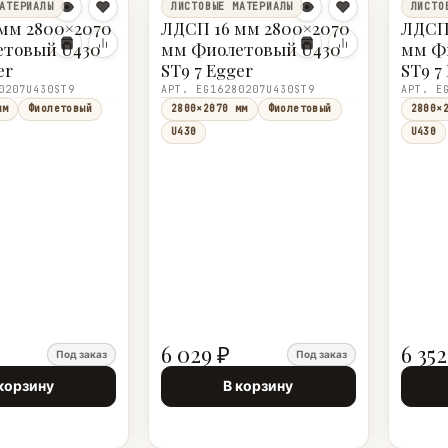
АТЕРИАЛЫ
ЛИСТОВЫЕ МАТЕРИАЛЫ
ЛИСТО
мм 2800×2070
ЛДСП 16 мм 2800×2070
ЛДСП 
етовый U430
мм Фиолетовый U430
мм Ф
er
ST9 7 Egger
ST9 7
0207U430ST9
АРТ. EG16280207U430ST9
АРТ. E
мм
Фиолетовый
2800×2070 мм
Фиолетовый
2800×
U430
U430
6 029 ₽
6 352
Под заказ
Под заказ
корзину
В корзину