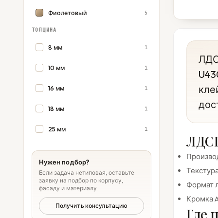
Фиолетовый
5
ТОЛЩИНА
8 мм
1
ЛДС
10 мм
1
U43
кле
16 мм
1
дос
18 мм
1
25 мм
1
ЛДСП
Производ
Нужен подбор?
Текстура
Если задача нетиповая, оставьте
заявку на подбор по корпусу,
Формат л
фасаду и материалу.
Кромка A
Получить консультацию
Где 