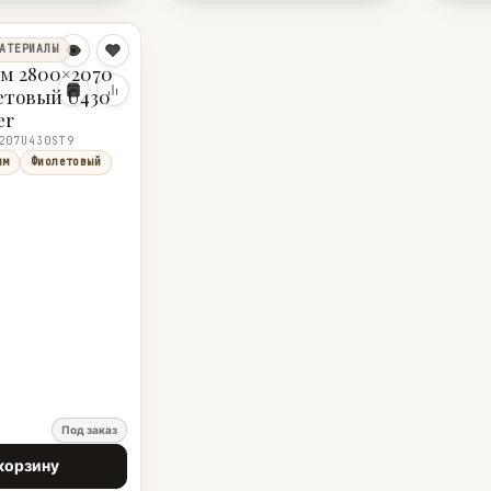
АТЕРИАЛЫ
м 2800×2070
етовый U430
er
207U430ST9
мм
Фиолетовый
Под заказ
корзину