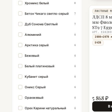
Хромикс белый
8
ЛИСТОВЫЕ М
Бетон Чикаго светло-серый
7
ЛДСП 8 м
мм Фиол
Дуб Сонома Светлый
7
ST9 7 Egg
АРТ. EG8280
Алюминий
6
2800×2070 
U430
Арктика серый
6
Бежевый
6
Белый платиновый
6
Кубанит серый
6
Оникс Серый
6
5 868 ₽
Оранжевый
6
В 
Орех Карини натуральный
6