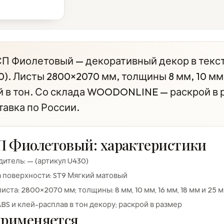
П Фиолетовый — декоративный декор в текст
0). Листы 2800×2070 мм, толщины 8 мм, 10 мм, 
й в тон. Со склада WOODONLINE — раскрой в р
тавка по России.
 Фиолетовый: характеристики
итель: — (артикул U430)
 поверхности: ST9 Мягкий матовый
иста: 2800×2070 мм; толщины: 8 мм, 10 мм, 16 мм, 18 мм и 25 
BS и клей-расплав в тон декору; раскрой в размер
применяется