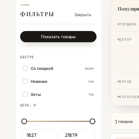
Популяр
ФИЛЬТРЫ
Закрыть
ТОЛЩИНА
Показать товары
ДЕКОР
БЫСТРО
Со скидкой
акция
Новинки
new
БРЕНД
Хиты
top
КОЛЛЕКЦ
ЦЕНА, ₽
5
товаров