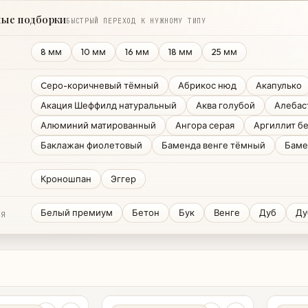
ные подборки
БЫСТРЫЙ ПЕРЕХОД К НУЖНОМУ ТИПУ
8 мм
10 мм
16 мм
18 мм
25 мм
Cеро-коричневый тёмный
Абрикос нюд
Акапулько
Акация Шеффилд натуральный
Аква голубой
Алебас
Алюминий матированный
Ангора серая
Аргиллит бе
Баклажан фиолетовый
Баменда венге тёмный
Баме
Кроношпан
Эггер
Белый премиум
Бетон
Бук
Венге
Дуб
Ду
ИЯ