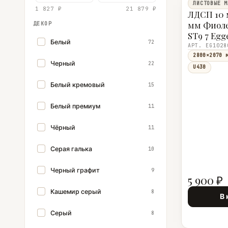
ЛИСТОВЫЕ М
1 827 ₽
21 879 ₽
ЛДСП 10 
мм Фиол
ДЕКОР
ST9 7 Egg
Белый
72
АРТ. EG1028
2800×2070 
Черный
22
U430
Белый кремовый
15
Белый премиум
11
Чёрный
11
Серая галька
10
Черный графит
9
5 900 ₽
Кашемир серый
8
В 
Серый
8