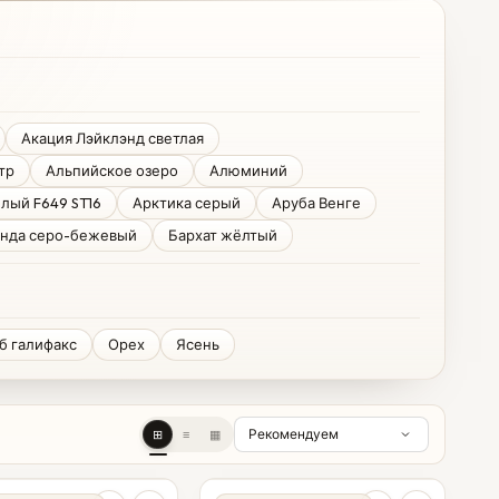
Акация Лэйклэнд светлая
тр
Альпийское озеро
Алюминий
лый F649 ST16
Арктика серый
Аруба Венге
нда серо-бежевый
Бархат жёлтый
б галифакс
Орех
Ясень
⊞
≡
▦