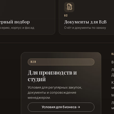
03
ерный подбор
Документы для B2B
серию, корпус и фасад
Счёт и документы по заказу
К
В
B2B
Л
Для производств и
Д
студий
К
Условия для регулярных закупок,
м
документы и сопровождение
менеджером.
Л
Условия для бизнеса →
м