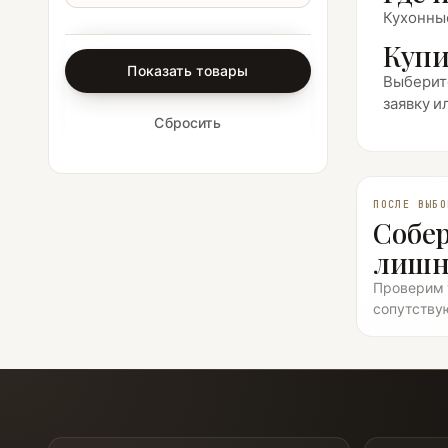
Кухонные
Купи
Показать товары
Выберите
заявку и
Сбросить
ПОСЛЕ ВЫБО
Собе
лишн
Проверим т
сопутству