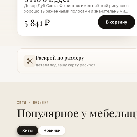
Декор Дуб Санта-Фе винтаж имеет чёткий рисунок с
хорошо выраженными полосами и значительными
следами износа, …
5 841 ₽
В корзину
Раскрой по размеру
детали под вашу карту раскроя
ХИТЫ · НОВИНКИ
Популярное у мебельщ
Хиты
Новинки