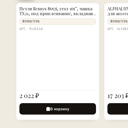
Петля Sensys 8657i, угол 165°, чашка
ALPHALUX
TX21, под приклеивание, вкладная,
для аксес
B4, никелированная
564×420×1
ФУРНИТУРА
ФУРНИТУРА
шампань
АРТ. 9135140
АРТ. ALF08
2 022 ₽
17 203 
В корзину