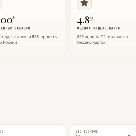
500
4.8
+
/5
ЛЕННЫХ ЗАКАЗОВ
ОЦЕНКА ЯНДЕКС.КАРТЫ
 года, частные и B2B-проекты
263 оценок · 112 отзывов на
й России
Яндекс.Картах
ОВ
212 ТОВАРОВ