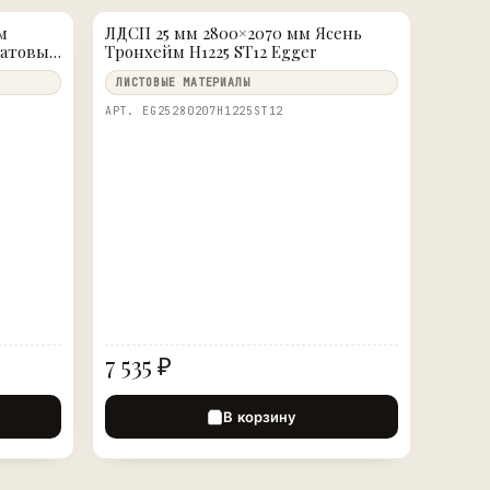
м
ЛДСП 25 мм 2800×2070 мм Ясень
матовый
Тронхейм H1225 ST12 Egger
ЛИСТОВЫЕ МАТЕРИАЛЫ
АРТ. EG25280207H1225ST12
7 535 ₽
В корзину