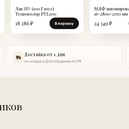
Лак ПУ (100 Глосс)
МДФ шпониров
Техноколор PTL200
16×2800×2070 мм
ст
18 286 ₽
24 349 ₽
В корзину
Доставка от 1 дня
со склада в Долгопрудном по РФ
иков