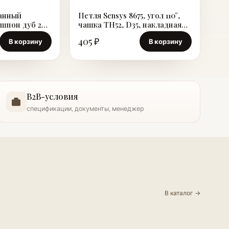
анный
Петля Sensys 8675, угол 110°,
 шпон дуб 2
чашка TH52, D35, накладная
навеска (B 12,5)
405 ₽
В корзину
В корзину
B2B-условия
спецификации, документы, менеджер
В каталог →