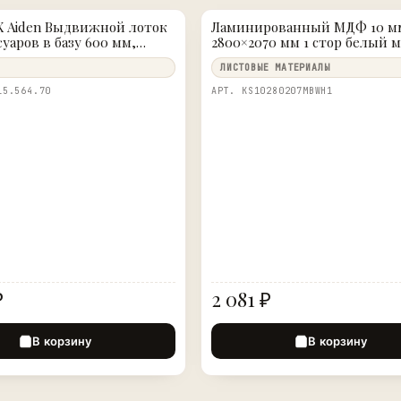
 Aiden Выдвижной лоток
Ламинированный МДФ 10 м
суаров в базу 600 мм,
2800×2070 мм 1 стор белый 
33 (ШхГхВ), экокожа,
Кастамону
ЛИСТОВЫЕ МАТЕРИАЛЫ
15.564.70
АРТ. KS10280207МВWH1
₽
2 081 ₽
В корзину
В корзину