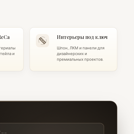
ReCa
Интерьеры под ключ
териалы
Шпон, ЛКМ и панели для
итейла и
дизайнерских и
премиальных проектов.