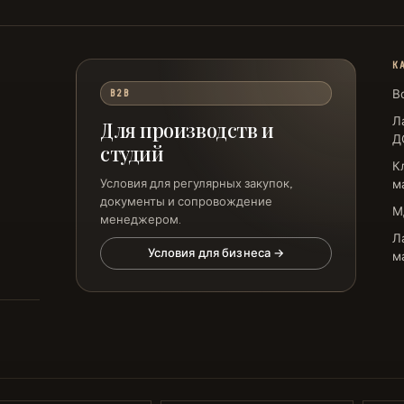
К
В
B2B
Л
Для производств и
Д
студий
К
Условия для регулярных закупок,
м
документы и сопровождение
М
менеджером.
Л
Условия для бизнеса →
м