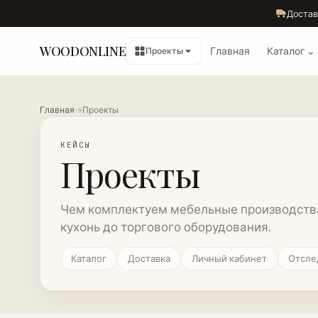
Достав
WOODONLINE
Главная
Каталог ⌄
Проекты
Главная
→
Проекты
КЕЙСЫ
Проекты
Чем комплектуем мебельные производства 
кухонь до торгового оборудования.
Каталог
Доставка
Личный кабинет
Отслед