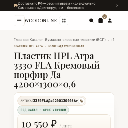
Доставка по РФ — рассчитываем индивидуально ·
Самовывоз в Долгопрудном — бесплатно
0
WOODONLINE
Главная
›
Каталог
›
Бумажно-слоистые пластики (БСП)
⌄
›
Пластики
ПЛАСТИКИ HPL ARPA · 3330FLAДА4200130006AR
Пластик HPL Arpa
3330 FLA Кремовый
порфир Да
4200×1300×0,6
3330FLAДа4200130006Ar
АРТИКУЛ
копировать
ПОД ЗАКАЗ · СРОК УТОЧНИМ
10 550 ₽