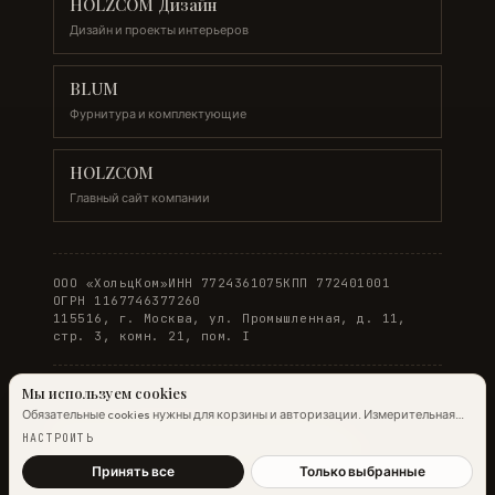
HOLZCOM Дизайн
Дизайн и проекты интерьеров
BLUM
Фурнитура и комплектующие
HOLZCOM
Главный сайт компании
ООО «ХольцКом»
ИНН 7724361075
КПП 772401001
ОГРН 1167746377260
115516, г. Москва, ул. Промышленная, д. 11,
стр. 3, комн. 21, пом. I
Мы используем cookies
Обязательные cookies нужны для корзины и авторизации. Измерительная
© 2026 WOODONLINE. Все права защищены.
аналитика Яндекс.Метрики работает на обычных страницах всегда;
НАСТРОИТЬ
настройка ниже управляет только маркетинговыми cookies и атрибуцией.
Политика конфиденциальности
·
Условия заказа
Подробнее →
Принять все
Только выбранные