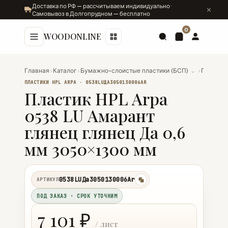
Доставка по РФ — рассчитываем индивидуально ·
Самовывоз в Долгопрудном — бесплатно
0
WOODONLINE
Главная
›
Каталог
›
Бумажно-слоистые пластики (БСП)
⌄
›
Пластики
ПЛАСТИКИ HPL ARPA · 0538LUДА3050130006AR
Пластик HPL Arpa
0538 LU Амарант
глянец глянец Да 0,6
мм 3050×1300 мм
0538LUДа3050130006Ar
АРТИКУЛ
копировать
ПОД ЗАКАЗ · СРОК УТОЧНИМ
7 101 ₽