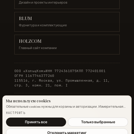
Дизайн и проекты интерьеров
BLUM
Фурнитура и комплектующие
HOLZCOM
Главный сайт компании
ООО «ХольцКом»
ИНН 7724361075
КПП 772401001
ОГРН 1167746377260
115516, г. Москва, ул. Промышленная, д. 11,
стр. 3, комн. 21, пом. I
Мы используем cookies
Обязательные cookies нужны для корзины и авторизации. Измерительная
© 2026 WOODONLINE. Все права защищены.
аналитика Яндекс.Метрики работает на обычных страницах всегда;
НАСТРОИТЬ
настройка ниже управляет только маркетинговыми cookies и атрибуцией.
Политика конфиденциальности
·
Условия заказа
Подробнее →
Принять все
Только выбранные
Отклонить маркетинг