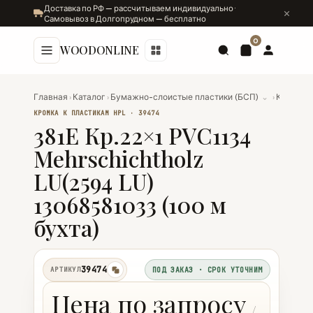
Доставка по РФ — рассчитываем индивидуально ·
Самовывоз в Долгопрудном — бесплатно
0
WOODONLINE
Главная
›
Каталог
›
Бумажно-слоистые пластики (БСП)
⌄
›
Кромка к
КРОМКА К ПЛАСТИКАМ HPL · 39474
381E Кр.22×1 PVC1134
Mehrschichtholz
LU(2594 LU)
13068581033 (100 м
бухта)
39474
АРТИКУЛ
ПОД ЗАКАЗ · СРОК УТОЧНИМ
копировать
Цена по запросу