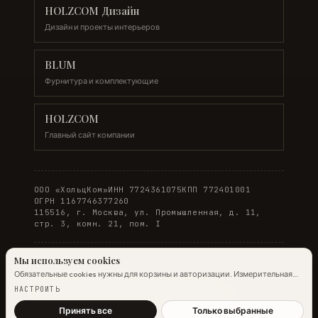
HOLZCOM Дизайн
Дизайн и проекты интерьеров
BLUM
Фурнитура и комплектующие
HOLZCOM
Главный сайт компании
ООО «ХольцКом»
ИНН 7724361075
КПП 772401001
ОГРН 1167746377260
115516, г. Москва, ул. Промышленная, д. 11,
стр. 3, комн. 21, пом. I
Мы используем cookies
Обязательные cookies нужны для корзины и авторизации. Измерительная
© 2026 WOODONLINE. Все права защищены.
аналитика Яндекс.Метрики работает на обычных страницах всегда;
НАСТРОИТЬ
настройка ниже управляет только маркетинговыми cookies и атрибуцией.
Политика конфиденциальности
·
Условия заказа
Подробнее →
Принять все
Только выбранные