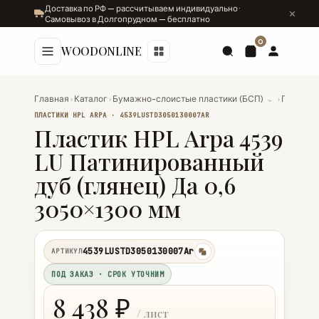
Доставка по РФ — рассчитываем индивидуально ·
Самовывоз в Долгопрудном — бесплатно
0
WOODONLINE
Главная
›
Каталог
›
Бумажно-слоистые пластики (БСП)
⌄
›
Пластики
ПЛАСТИКИ HPL ARPA · 4539LUSTD3050130007AR
Пластик HPL Arpa 4539
LU Патинированный
дуб (глянец) Да 0,6
3050×1300 мм
4539LUSTD3050130007Ar
АРТИКУЛ
копировать
ПОД ЗАКАЗ · СРОК УТОЧНИМ
8 438 ₽