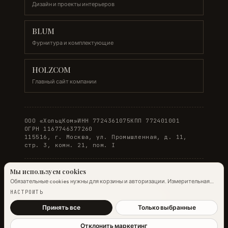
Дизайн и проекты интерьеров
BLUM
Фурнитура и комплектующие
HOLZCOM
Главный сайт компании
ООО «ХольцКом»
ИНН 7724361075
КПП 772401001
ОГРН 1167746377260
115516, г. Москва, ул. Промышленная, д. 11,
стр. 3, комн. 21, пом. I
Мы используем cookies
Обязательные cookies нужны для корзины и авторизации. Измерительная
© 2026 WOODONLINE. Все права защищены.
аналитика Яндекс.Метрики работает на обычных страницах всегда;
НАСТРОИТЬ
настройка ниже управляет только маркетинговыми cookies и атрибуцией.
Политика конфиденциальности
·
Условия заказа
Подробнее →
Принять все
Только выбранные
Отклонить маркетинг