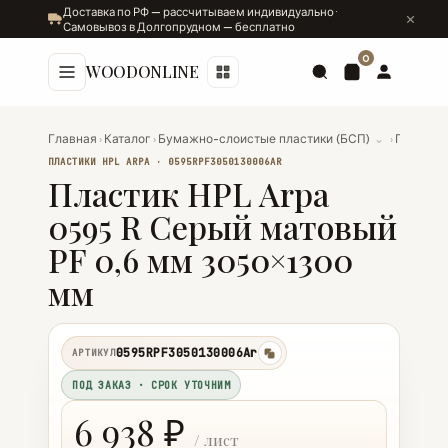
Доставка по РФ — рассчитываем индивидуально ·
Самовывоз в Долгопрудном — бесплатно
0
WOODONLINE
Главная
›
Каталог
›
Бумажно-слоистые пластики (БСП)
⌄
›
Пластики
ПЛАСТИКИ HPL ARPA · 0595RPF3050130006AR
Пластик HPL Arpa
0595 R Серый матовый
PF 0,6 мм 3050×1300
мм
0595RPF3050130006Ar
АРТИКУЛ
копировать
ПОД ЗАКАЗ · СРОК УТОЧНИМ
6 938 ₽