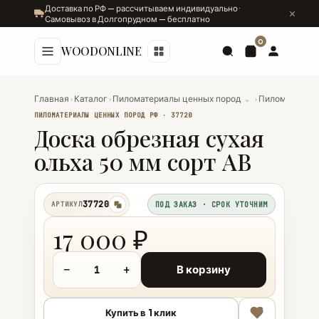
Доставка по РФ — рассчитываем индивидуально ·
Самовывоз в Долгопрудном — бесплатно
0
WOODONLINE
Главная
›
Каталог
›
Пиломатериалы ценных пород
⌄
›
Пиломатериал
ПИЛОМАТЕРИАЛЫ ЦЕННЫХ ПОРОД РФ · 37720
Доска обрезная сухая
ольха 50 мм сорт АВ
37720
АРТИКУЛ
ПОД ЗАКАЗ · СРОК УТОЧНИМ
копировать
17 000 ₽
−
+
В корзину
Купить в 1 клик