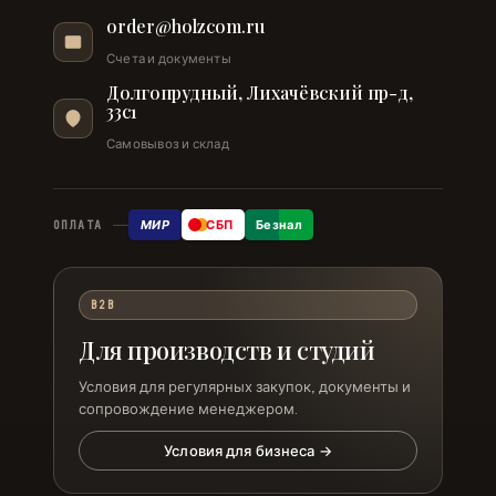
order@holzcom.ru
Счета и документы
Долгопрудный, Лихачёвский пр-д,
33с1
Самовывоз и склад
МИР
СБП
Безнал
ОПЛАТА
B2B
Для производств и студий
Условия для регулярных закупок, документы и
сопровождение менеджером.
Условия для бизнеса →