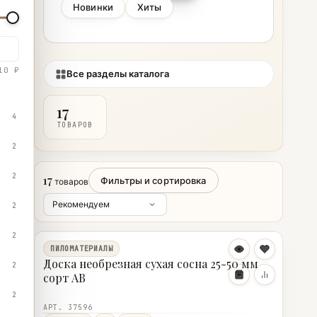
Новинки
Хиты
10 ₽
Все разделы каталога
17
4
ТОВАРОВ
2
2
17
Фильтры и сортировка
товаров
2
2
ПИЛОМАТЕРИАЛЫ
Доска необрезная сухая сосна 25-50 мм
2
сорт АВ
2
АРТ. 37596