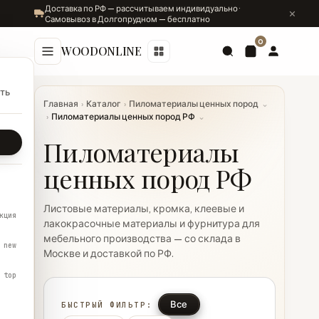
Доставка по РФ — рассчитываем индивидуально ·
Самовывоз в Долгопрудном — бесплатно
0
WOODONLINE
ть
Главная
›
Каталог
›
Пиломатериалы ценных пород
⌄
›
Пиломатериалы ценных пород РФ
⌄
Пиломатериалы
ценных пород РФ
Листовые материалы, кромка, клеевые и
кция
лакокрасочные материалы и фурнитура для
мебельного производства — со склада в
new
Москве и доставкой по РФ.
top
Все
БЫСТРЫЙ ФИЛЬТР: