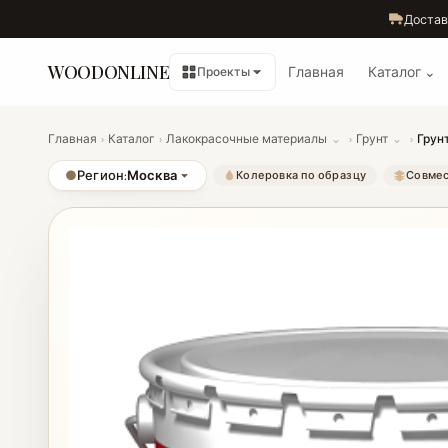
Достав
WOODONLINE
Главная
Каталог ⌄
Проекты
Главная
›
Каталог
›
Лакокрасочные материалы
⌄
›
Грунт
⌄
›
Грун
●
Регион:
Москва
Колеровка по образцу
Совмес