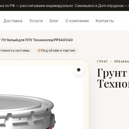
ка по РФ — рассчитываем индивидуально · Самовывоз в Долгопрудном — 
Доставка
Услуги
Блог
О компании
Контакты
т ПУ белый для ППУ Техноколор PPS40040
тимость системы
Под объём и партию
ГРУНТ · PPS400
Грунт
Техно