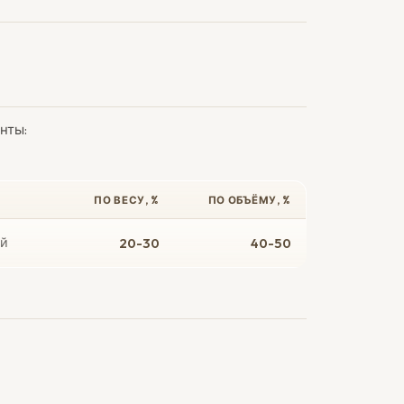
нты:
ПО ВЕСУ, %
ПО ОБЪЁМУ, %
ый
20-30
40-50