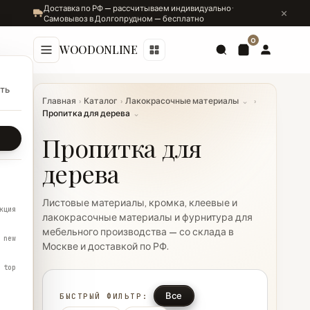
Доставка по РФ — рассчитываем индивидуально ·
Самовывоз в Долгопрудном — бесплатно
0
WOODONLINE
ть
Главная
›
Каталог
›
Лакокрасочные материалы
⌄
›
Пропитка для дерева
⌄
Пропитка для
дерева
Листовые материалы, кромка, клеевые и
кция
лакокрасочные материалы и фурнитура для
мебельного производства — со склада в
new
Москве и доставкой по РФ.
top
Все
БЫСТРЫЙ ФИЛЬТР: