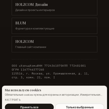
HOLZCOM Дизайн
Дизайн и проекты интерьеров
BLUM
Фурнитура и комплектующие
HOLZCOM
Главный сайт компании
ООО «ХольцКом»
ИНН 7724361075
КПП 772401001
ОГРН 1167746377260
115516, г. Москва, ул. Промышленная, д. 11,
стр. 3, комн. 21, пом. I
Мы используем cookies
Обязательные cookies нужны для корзины и авторизации. Измерительная
© 2026 WOODONLINE. Все права защищены.
аналитика Яндекс.Метрики работает на обычных страницах всегда;
НАСТРОИТЬ
настройка ниже управляет только маркетинговыми cookies и атрибуцией.
Политика конфиденциальности
·
Условия заказа
Подробнее →
Принять все
Только выбранные