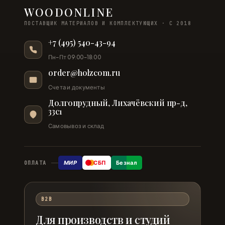
WOODONLINE
ПОСТАВЩИК МАТЕРИАЛОВ И КОМПЛЕКТУЮЩИХ · С 2018
+7 (495) 540-43-94
Пн–Пт 09:00–18:00
order@holzcom.ru
Счета и документы
Долгопрудный, Лихачёвский пр-д,
33с1
Самовывоз и склад
МИР
СБП
Безнал
ОПЛАТА
B2B
Для производств и студий