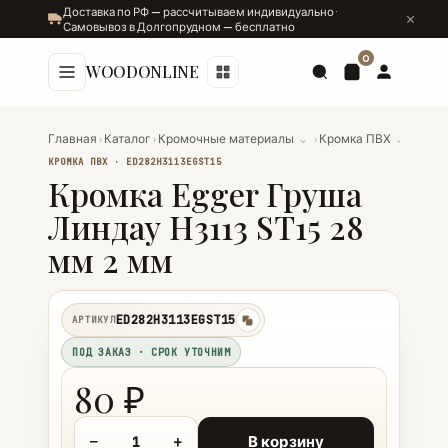
Доставка по РФ — рассчитываем индивидуально ·
Самовывоз в Долгопрудном — бесплатно
0
WOODONLINE
Главная
›
Каталог
›
Кромочные материалы
⌄
›
Кромка ПВХ
⌄
›
Кромк
КРОМКА ПВХ · ED282Н3113EGST15
Кромка Egger Груша
Линдау Н3113 ST15 28
мм 2 мм
ED282Н3113EGST15
АРТИКУЛ
копировать
ПОД ЗАКАЗ · СРОК УТОЧНИМ
80 ₽
−
+
В корзину