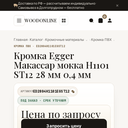
Доставка по РФ — рассчитываем индивидуально ·
Самовывоз в Долгопрудном — бесплатно
0
WOODONLINE
Главная
›
Каталог
›
Кромочные материалы
⌄
›
Кромка ПВХ
⌄
›
Кромк
КРОМКА ПВХ · ED2804H1101EGST12
Кромка Egger
Макассар мокка H1101
ST12 28 мм 0,4 мм
ED2804H1101EGST12
АРТИКУЛ
копировать
ПОД ЗАКАЗ · СРОК УТОЧНИМ
Цена по запросу
Запросить цену