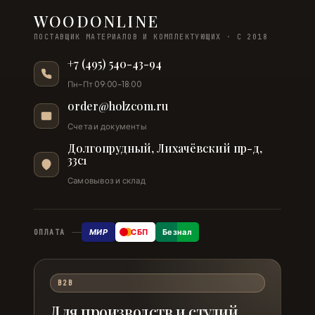
WOODONLINE
ПОСТАВЩИК МАТЕРИАЛОВ И КОМПЛЕКТУЮЩИХ · С 2018
+7 (495) 540-43-94
Пн–Пт 09:00–18:00
order@holzcom.ru
Счета и документы
Долгопрудный, Лихачёвский пр-д,
33с1
Самовывоз и склад
МИР
СБП
Безнал
ОПЛАТА
B2B
Для производств и студий