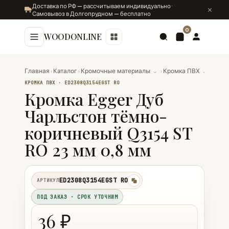
Доставка по РФ — рассчитываем индивидуально ·
Самовывоз в Долгопрудном — бесплатно
0
WOODONLINE
Главная
›
Каталог
›
Кромочные материалы
⌄
›
Кромка ПВХ
⌄
›
Кром
КРОМКА ПВХ · ED2308Q3154EGST RO
Кромка Egger Дуб
Чарльстон тёмно-
коричневый Q3154 ST
RO 23 мм 0,8 мм
ED2308Q3154EGST RO
АРТИКУЛ
копировать
ПОД ЗАКАЗ · СРОК УТОЧНИМ
36 ₽