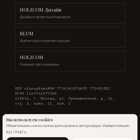
HOLZCOM Дизайн
Дизайн и проекты интерьеров
BLUM
Фурнитура и комплектующие
HOLZCOM
Главный сайт компании
ООО «ХольцКом»
ИНН 7724361075
КПП 772401001
ОГРН 1167746377260
115516, г. Москва, ул. Промышленная, д. 11,
стр. 3, комн. 21, пом. I
Мы используем cookies
Обязательные cookies нужны для корзины и авторизации. Измерительная
© 2026 WOODONLINE. Все права защищены.
аналитика Яндекс.Метрики работает на обычных страницах всегда;
НАСТРОИТЬ
настройка ниже управляет только маркетинговыми cookies и атрибуцией.
Политика конфиденциальности
·
Условия заказа
Подробнее →