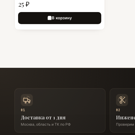
25 ₽
В корзину
01
02
Доставка от 1 дня
Инжен
Москва, область и ТК по РФ
Проверим 