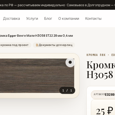
ка по РФ — рассчитываем индивидуально · Самовывоз в Долгопрудном — 
Доставка
Услуги
Блог
О компании
Контакты
омка Egger Венге Мали Н3058 ST22 28 мм 0,4 мм
 кромка под проект
Документы для юрлиц
КРОМКА ПВХ · E
Кромк
Н3058
1
/
1
ED280
АРТИКУЛ
25 ₽