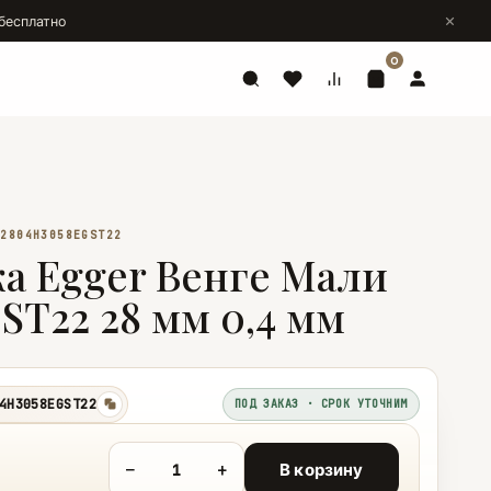
бесплатно
0
D2804Н3058EGST22
а Egger Венге Мали
 ST22 28 мм 0,4 мм
4Н3058EGST22
ПОД ЗАКАЗ · СРОК УТОЧНИМ
копировать
−
+
В корзину