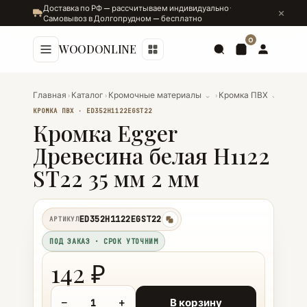
Доставка по РФ — рассчитываем индивидуально ·
Самовывоз в Долгопрудном — бесплатно
0
WOODONLINE
Главная
›
Каталог
›
Кромочные материалы
⌄
›
Кромка ПВХ
⌄
›
Кромк
КРОМКА ПВХ · ED352H1122EGST22
Кромка Egger
Древесина белая H1122
ST22 35 мм 2 мм
ED352H1122EGST22
АРТИКУЛ
копировать
ПОД ЗАКАЗ · СРОК УТОЧНИМ
142 ₽
−
+
В корзину