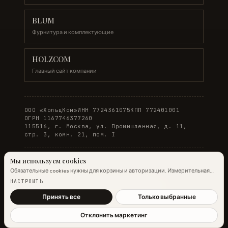
BLUM
Фурнитура и комплектующие
HOLZCOM
Главный сайт компании
ООО «ХольцКом»
ИНН 7724361075
КПП 772401001
ОГРН 1167746377260
115516, г. Москва, ул. Промышленная, д. 11,
стр. 3, комн. 21, пом. I
Мы используем cookies
Обязательные cookies нужны для корзины и авторизации. Измерительная
© 2026 WOODONLINE. Все права защищены.
аналитика Яндекс.Метрики работает на обычных страницах всегда;
НАСТРОИТЬ
настройка ниже управляет только маркетинговыми cookies и атрибуцией.
Политика конфиденциальности
·
Условия заказа
Подробнее →
Принять все
Только выбранные
Отклонить маркетинг