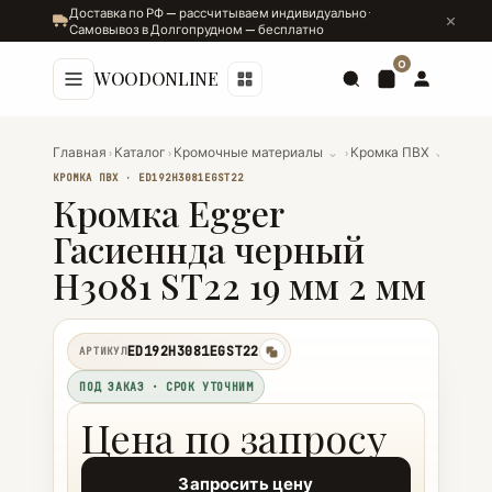
Доставка по РФ — рассчитываем индивидуально ·
Самовывоз в Долгопрудном — бесплатно
0
WOODONLINE
Главная
›
Каталог
›
Кромочные материалы
⌄
›
Кромка ПВХ
⌄
›
Кромк
КРОМКА ПВХ · ED192H3081EGST22
Кромка Egger
Гасиеннда черный
H3081 ST22 19 мм 2 мм
ED192H3081EGST22
АРТИКУЛ
копировать
ПОД ЗАКАЗ · СРОК УТОЧНИМ
Цена по запросу
Запросить цену