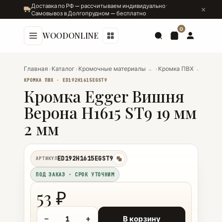
Доставка по РФ — рассчитываем индивидуально ·
Самовывоз в Долгопрудном — бесплатно
0
WOODONLINE
Главная
›
Каталог
›
Кромочные материалы
⌄
›
Кромка ПВХ
⌄
›
Кромк
КРОМКА ПВХ · ED192Н1615EGST9
Кромка Egger Вишня
Верона Н1615 ST9 19 мм
2 мм
ED192Н1615EGST9
АРТИКУЛ
копировать
ПОД ЗАКАЗ · СРОК УТОЧНИМ
53 ₽
−
+
В корзину