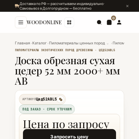
Доставка по РФ — рассчитываем индивидуально ·
Самовывоз в Долгопрудном — бесплатно
0
WOODONLINE
Главная
›
Каталог
›
Пиломатериалы ценных пород
⌄
›
Пиломатериал
ПИЛОМАТЕРИАЛЫ ЭКЗОТИЧЕСКИХ ПОРОД ДРЕВЕСИНЫ · ЦЕД52АВL5
Доска обрезная сухая
цедер 52 мм 2000+ мм
АВ
Цед52АВL5
АРТИКУЛ
копировать
ПОД ЗАКАЗ · СРОК УТОЧНИМ
Цена по запросу
Запросить цену