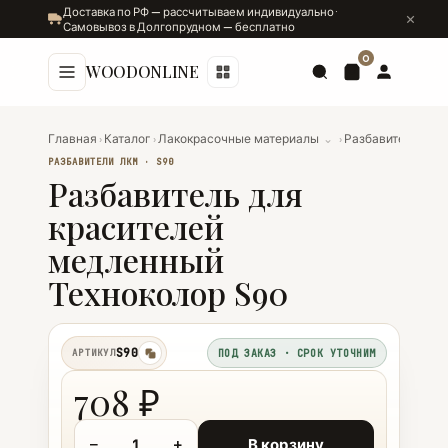
Доставка по РФ — рассчитываем индивидуально ·
Самовывоз в Долгопрудном — бесплатно
0
WOODONLINE
Главная
›
Каталог
›
Лакокрасочные материалы
⌄
›
Разбавители ЛК
РАЗБАВИТЕЛИ ЛКМ · S90
Разбавитель для
красителей
медленный
Техноколор S90
S90
АРТИКУЛ
ПОД ЗАКАЗ · СРОК УТОЧНИМ
копировать
708 ₽
−
+
В корзину