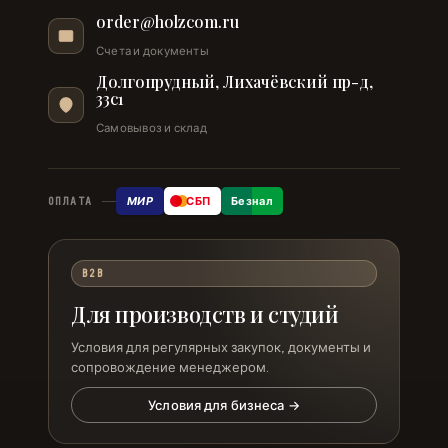
order@holzcom.ru
Счета и документы
Долгопрудный, Лихачёвский пр-д,
33с1
Самовывоз и склад
МИР
СБП
Безнал
ОПЛАТА
B2B
Для производств и студий
Условия для регулярных закупок, документы и
сопровождение менеджером.
Условия для бизнеса →