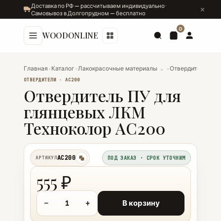
Доставка по РФ — рассчитываем индивидуально ·
Самовывоз в Долгопрудном — бесплатно
0
WOODONLINE
Главная
›
Каталог
›
Лакокрасочные материалы
⌄
›
Отвердители
⌄
›
ОТВЕРДИТЕЛИ · AC200
Отвердитель ПУ для
глянцевых ЛКМ
Техноколор AC200
AC200
АРТИКУЛ
ПОД ЗАКАЗ · СРОК УТОЧНИМ
копировать
555 ₽
−
+
В корзину