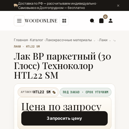
Доставка по РФ — рассчитываем индивидуально ·
Самовывоз в Долгопрудном — бесплатно
0
WOODONLINE
Главная
›
Каталог
›
Лакокрасочные материалы
⌄
›
Лаки
⌄
›
Лак ВР паркетный (30 Глосс) Техноколор HTL22 SM
ЛАКИ · HTL22 SM
Лак ВР паркетный (30
Глосс) Техноколор
HTL22 SM
HTL22 SM
АРТИКУЛ
ПОД ЗАКАЗ · СРОК УТОЧНИМ
копировать
Цена по запросу
Запросить цену