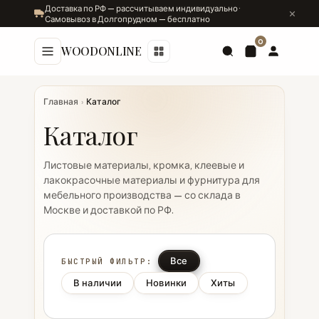
Доставка по РФ — рассчитываем индивидуально ·
Самовывоз в Долгопрудном — бесплатно
0
WOODONLINE
Главная
›
Каталог
Каталог
Листовые материалы, кромка, клеевые и
лакокрасочные материалы и фурнитура для
мебельного производства — со склада в
Москве и доставкой по РФ.
Все
БЫСТРЫЙ ФИЛЬТР:
В наличии
Новинки
Хиты