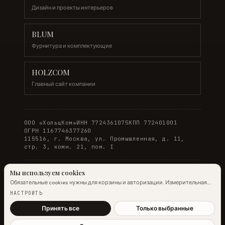
Дизайн и проекты интерьеров
BLUM
Фурнитура и комплектующие
HOLZCOM
Главный сайт компании
ООО «ХольцКом»
ИНН 7724361075
КПП 772401001
ОГРН 1167746377260
115516, г. Москва, ул. Промышленная, д. 11,
стр. 3, комн. 21, пом. I
Мы используем cookies
Обязательные cookies нужны для корзины и авторизации. Измерительная
© 2026 WOODONLINE. Все права защищены.
аналитика Яндекс.Метрики работает на обычных страницах всегда;
НАСТРОИТЬ
настройка ниже управляет только маркетинговыми cookies и атрибуцией.
Политика конфиденциальности
·
Условия заказа
Подробнее →
Принять все
Только выбранные