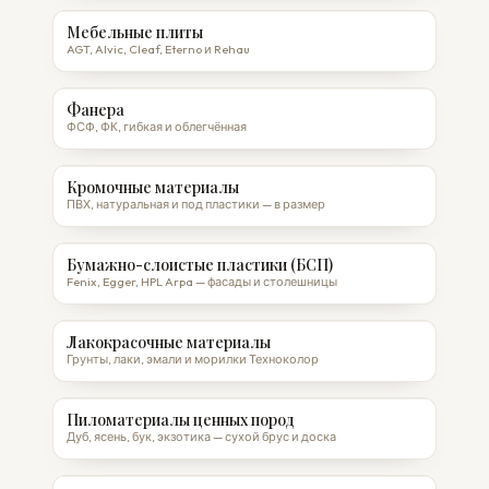
Мебельные плиты
AGT, Alvic, Cleaf, Eterno и Rehau
Фанера
ФСФ, ФК, гибкая и облегчённая
Кромочные материалы
ПВХ, натуральная и под пластики — в размер
Бумажно-слоистые пластики (БСП)
Fenix, Egger, HPL Arpa — фасады и столешницы
Лакокрасочные материалы
Грунты, лаки, эмали и морилки Техноколор
Пиломатериалы ценных пород
Дуб, ясень, бук, экзотика — сухой брус и доска