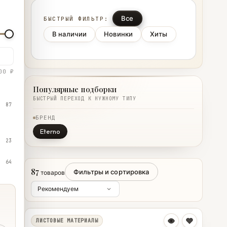
Все
БЫСТРЫЙ ФИЛЬТР:
В наличии
Новинки
Хиты
00 ₽
Популярные подборки
БЫСТРЫЙ ПЕРЕХОД К НУЖНОМУ ТИПУ
87
БРЕНД
Eterno
23
64
87
Фильтры и сортировка
товаров
ЛИСТОВЫЕ МАТЕРИАЛЫ