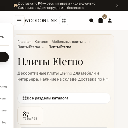
Доставка по РФ — рассчитываем индивидуально ·
Самовывоз в Долгопрудном — бесплатно
0
WOODONLINE
ть
Главная
›
Каталог
›
Мебельные плиты
⌄
›
Плиты Eterno
⌄
›
Плиты Eterno
Плиты Eterno
Декоративные плиты Eterno для мебели и
интерьера. Наличие на складе, доставка по РФ.
клад
Все разделы каталога
кция
new
87
ТОВАРОВ
top