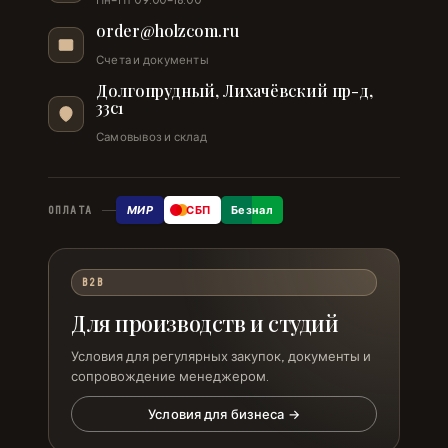
order@holzcom.ru
Счета и документы
Долгопрудный, Лихачёвский пр-д,
33с1
Самовывоз и склад
МИР
СБП
Безнал
ОПЛАТА
B2B
Для производств и студий
Условия для регулярных закупок, документы и
сопровождение менеджером.
Условия для бизнеса →