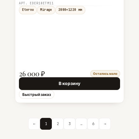
АРТ. EDER18ETM11
Eterno
Mirage
2800×1220 мм
26 000 ₽
Осталось мало
В корзину
Быстрый заказ
←
1
2
3
…
6
→